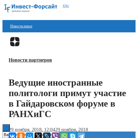
ENG
Инвестклимат
Финансы
Перейти в
Дзен
Инвестиции
Новости партнеров
Блокчейн
Стартапы
Ведущие иностранные
Технологии
политологи примут участие
ESG
в Гайдаровском форуме в
РАНХиГС
Книги
29 ноября, 2018, 12:04
29 ноября, 2018