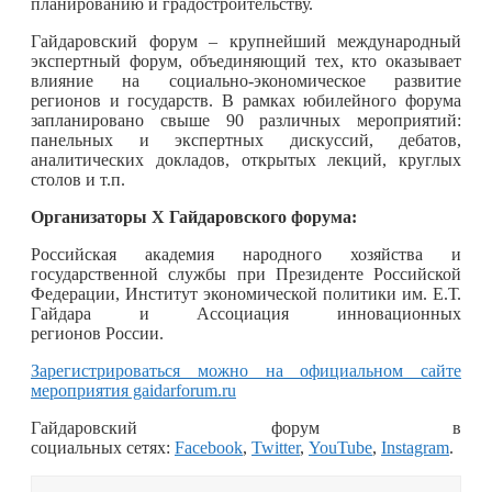
планированию и градостроительству.
Гайдаровский
форум
– крупнейший международный
экспертный
форум
, объединяющий тех, кто оказывает
влияние на социально-экономическое развитие
регионов и государств. В рамках юбилейного
форум
а
запланировано свыше 90 различных мероприятий:
панельных и экспертных дискуссий, дебатов,
аналитических докладов, открытых лекций, круглых
столов и т.п.
Организаторы Х Гайдаровского
форум
а:
Российская академия народного хозяйства и
государственной службы при Президенте Российской
Федерации, Институт экономической политики им. Е.Т.
Гайдара и Ассоциация инновационных
регионов России.
Зарегистрироваться можно на официальном сайте
мероприятия gaidarforum.ru
Гайдаровский
форум
в
социальных сетях:
Facebook
,
Twitter
,
YouTube
,
Instagram
.