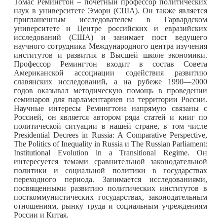
Томас Ремингтон – почетный профессор политических
наук в университете Эмори (США). Он также является
приглашенным исследователем в Гарвардском
университете и Центре российских и евразийских
исследований (США) и занимает пост ведущего
научного сотрудника Международного центра изучения
институтов и развития в Высшей школе экономики.
Профессор Ремингтон входит в состав Совета
Американской ассоциации содействия развитию
славянских исследований, а на рубеже 1990—2000
годов оказывал методическую помощь в проведении
семинаров для парламентариев на территории России.
Научные интересы Ремингтона напрямую связаны с
Россией, он является автором ряда статей и книг по
политической ситуации в нашей стране, в том числе
Presidential Decrees in Russia: A Comparative Perspective,
The Politics of Inequality in Russia и The Russian Parliament:
Institutional Evolution in a Transitional Regime. Он
интересуется темами сравнительной законодательной
политики и социальной политики в государствах
переходного периода. Занимается исследованиями,
посвященными развитию политических институтов в
посткоммунистических государствах, законодательным
отношениям, рынку труда и социальным учреждениям
России и Китая.