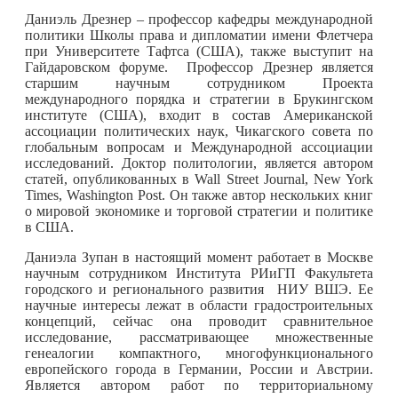
Даниэль Дрезнер – профессор кафедры международной
политики Школы права и дипломатии имени Флетчера
при Университете Тафтса (США), также выступит на
Гайдаровском
форум
е. Профессор Дрезнер является
старшим научным сотрудником Проекта
международного порядка и стратегии в Брукингском
институте (США), входит в состав Американской
ассоциации политических наук, Чикагского совета по
глобальным вопросам и Международной ассоциации
исследований. Доктор политологии, является автором
статей, опубликованных в Wall Street Journal, New York
Times, Washington Post. Он также автор нескольких книг
о мировой экономике и торговой стратегии и политике
в США.
Даниэла Зупан в настоящий момент работает в Москве
научным сотрудником Института РИиГП Факультета
городского и регионального развития НИУ ВШЭ. Ее
научные интересы лежат в области градостроительных
концепций, сейчас она проводит сравнительное
исследование, рассматривающее множественные
генеалогии компактного, многофункционального
европейского города в Германии, России и Австрии.
Является автором работ по территориальному