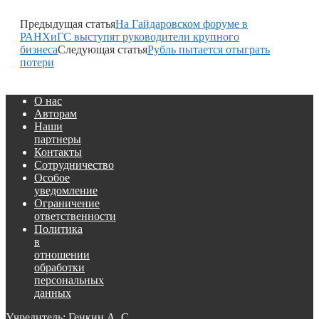
Предыдущая статья
На Гайдаровском форуме в
РАНХиГС выступят руководители крупного
бизнеса
Следующая статья
Рубль пытается отыграть
потери
О нас
Авторам
Наши
партнеры
Контакты
Сотрудничество
Особое
уведомление
Ограничение
ответственности
Политика
в
отношении
обработки
персональных
данных
Учредитель: Генкин А. С.