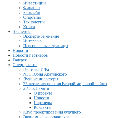
Инвестиции
Финансы
Блокчейн
Стартапы
Технологии
Книги
Эксперты
Экспертное мнение
Интервью
Персональные страницы
Новости
Новости партнеров
Галерея
Спецпроекты
Гостиная ИФа
NFT Юрия Аратовского
Лучшие инвесторы
75-летие завершения Второй мировоой войны
#ГолосПамяти
О проекте
Новости
Партнеры
Контакты
Клуб проектирования будущего
Экономика коронавируса