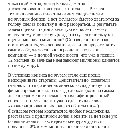
чикагский метод, метод Беркуса, метод
дисконтированных денежных потоков… Все эти
техники отлично известны самим специалистам
венчурных фондов, а вот фаундеры быстро хватаются за
голову, сделав попытку в них разобраться. В результате
задача оценки стартапа зачастую выпадает самому
венчурному инвестору. Догадайтесь, в чью пользу он
оценит молодую компанию? (Справедливости ради
стоит отметить, что основатели, если их предоставить
самим себе, часто сильно переоценивают свои
компании — в полной уверенности, что уже в первые
12 месяцев их великая идея завоюет миллионы клиентов
по всему миру).
В условиях кризиса венчурам стало еще проще
недооценивать стартапы. Действительно, создатели
считают, что в фазе экономического спада получить
финансирование стало гораздо дороже (хотя на самом
деле предложение превышает квалифицированный
спрос — но тут акцент нужно сделать на слово
«квалифицированный», однако об этом ниже).
Фаундеры готовы хвататься за любые предложения,
расставаясь с приличной долей в эквити за не такие уж
большие деньги. Так, нередко венчурам удается
получить 50% в компании на предпосевной стадии