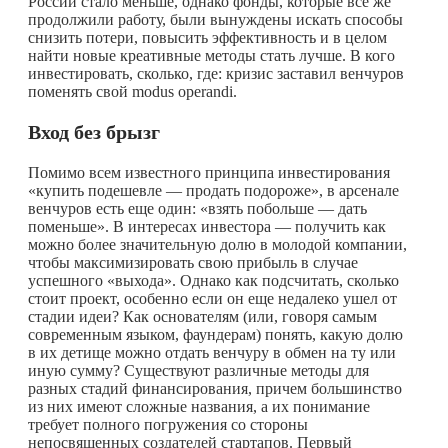
России стало меньше, однако фонды, которые все же
продолжили работу, были вынуждены искать способы
снизить потери, повысить эффективность и в целом
найти новые креативные методы стать лучше. В кого
инвестировать, сколько, где: кризис заставил венчуров
поменять свой modus operandi.
Вход без брызг
Помимо всем известного принципа инвестирования
«купить подешевле — продать подороже», в арсенале
венчуров есть еще один: «взять побольше — дать
поменьше». В интересах инвестора — получить как
можно более значительную долю в молодой компании,
чтобы максимизировать свою прибыль в случае
успешного «выхода». Однако как подсчитать, сколько
стоит проект, особенно если он еще недалеко ушел от
стадии идеи? Как основателям (или, говоря самым
современным языком, фаундерам) понять, какую долю
в их детище можно отдать венчуру в обмен на ту или
иную сумму? Существуют различные методы для
разных стадий финансирования, причем большинство
из них имеют сложные названия, а их понимание
требует полного погружения со стороны
непосвященных создателей стартапов. Первый