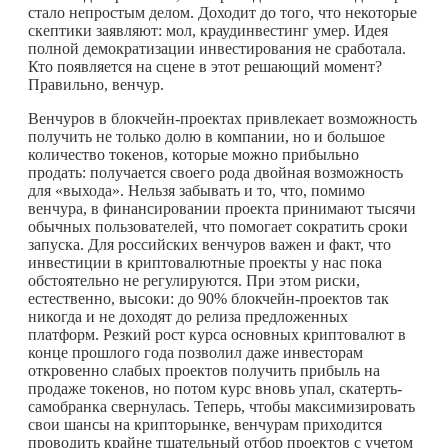
стало непростым делом. Доходит до того, что некоторые
скептики заявляют: мол, краудинвестинг умер. Идея
полной демократизации инвестирования не сработала.
Кто появляется на сцене в этот решающий момент?
Правильно, венчур.
Венчуров в блокчейн-проектах привлекает возможность
получить не только долю в компании, но и большое
количество токенов, которые можно прибыльно
продать: получается своего рода двойная возможность
для «выхода». Нельзя забывать и то, что, помимо
венчура, в финансировании проекта принимают тысячи
обычных пользователей, что помогает сократить сроки
запуска. Для российских венчуров важен и факт, что
инвестиции в криптовалютные проекты у нас пока
обстоятельно не регулируются. При этом риски,
естественно, высоки: до 90% блокчейн-проектов так
никогда и не доходят до релиза предложенных
платформ. Резкий рост курса основных криптовалют в
конце прошлого года позволил даже инвесторам
откровенно слабых проектов получить прибыль на
продаже токенов, но потом курс вновь упал, скатерть-
самобранка свернулась. Теперь, чтобы максимизировать
свои шансы на крипторынке, венчурам приходится
проводить крайне тщательный отбор проектов с учетом