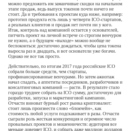
можно предложить им заманчивые скидки на начальном
этапе продаж, ведь выпуск токенов почти ничего не
стоит. Да и требования к проектам куда ниже, например:
прототип продукта есть лишь у четверти ICO-стартапов,
а реальных клиентов и продаж нет почти ни у кого.
Итак, контроль над компанией остается у основателей,
питчить проект на личной встрече со строгим венчуром
не нужно, а о будущем «выходе» можно вообще не
беспокоиться: достаточно дождаться, чтобы цена токена
выросла раз в двадцать, и вот основатели уже богачи.
Однако не все так просто.
Действительно, по итогам 2017 года российские ICO
собрали больше средств, чем стартапы,
профинансированные венчурами. Но затем ажиотаж
начал спадать, а аппетиты посредников, разработчиков и
консалтинговых компаний — расти. В результате стало
гораздо труднее собрать на ICO сумму, достаточную для
разработки, запуска и маркетинговой кампании.
Отчасти виноват бурный рост рынка криптовалют:
стоит лишь произнести слово «блокчейн», как
стоимость любой услуги подскакивает в разы. Отчасти
сыграли роль жесткая конкуренция и огромное число
провальных проектов и мошенничеств: аудитория все
меньше доверяет ICO, и собрать даже миллион долларов