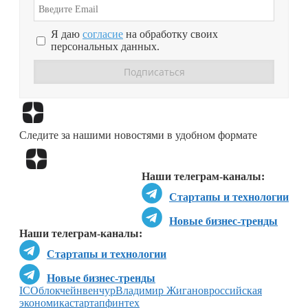
Я даю
согласие
на обработку своих
персональных данных.
Перейти в
Дзен
Следите за нашими новостями в удобном формате
Перейти в
Дзен
Наши телеграм-каналы:
Стартапы и технологии
Новые бизнес-тренды
Наши телеграм-каналы:
Стартапы и технологии
Новые бизнес-тренды
ICO
блокчейн
венчур
Владимир Жиганов
российская
экономика
стартап
финтех