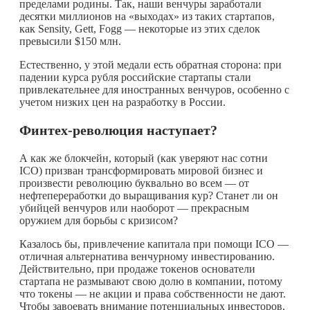
пределами родины. Так, наши венчуры заработали
десятки миллионов на «выходах» из таких стартапов,
как Sensity, Gett, Fogg — некоторые из этих сделок
превысили $150 млн.
Естественно, у этой медали есть обратная сторона: при
падении курса рубля российские стартапы стали
привлекательнее для иностранных венчуров, особенно с
учетом низких цен на разработку в России.
Финтех-революция наступает?
А как же блокчейн, который (как уверяют нас сотни
ICO) призван трансформировать мировой бизнес и
произвести революцию буквально во всем — от
нефтепереработки до выращивания кур? Станет ли он
убийцей венчуров или наоборот — прекрасным
оружием для борьбы с кризисом?
Казалось бы, привлечение капитала при помощи ICO —
отличная альтернатива венчурному инвестированию.
Действительно, при продаже токенов основатели
стартапа не размывают свою долю в компании, потому
что токены — не акции и права собственности не дают.
Чтобы завоевать внимание потенциальных инвесторов,