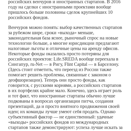
российских венчуров и иностранных стартапов. В 2016
году на сделки с иностранными проектами вообще
пришлось больше половины сделок крупнейших 10
российских фондов.
Венчуров можно понять: выбор качественных стартапов
за рубежом шире, сроки «выхода» меньше,
законодательная база яснее, рыночный спрос на новые
технологии больше, а многие юрисдикции предлагают
налоговые льготы и отличные цены на аренду офисов.
Некоторые фонды оказались просто потеряны для
российских проектов: Life.SREDA вообще переехала в
Сингапур, ru-Net — в Ригу, Flint Capital — в Барселону.
(Здесь стоит отметить, что переезд из России также
помогает решить проблемы, связанные с законом о
деофшоризации). Теперь они просто фонды, как
говорится, с русскими корнями, а российских стартапов
в их портфелях крайне мало. Конечно, здесь играет роль
и тот факт, что иностранные стартапы обычно лучше
подкованы в вопросах организации питча, создания
презентаций, да и просто внятного продвижения своей
идеи; их команды лучше умеют себя продать. Однако
субъективный фактор — не единственный: удачные
«выходы» российских фондов из международных
стартапов также демонстрируют: успеха лучше искать за