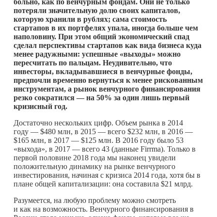
больно, как по венчурным фондам. Они не только
потеряли значительную долю своих капиталов,
которую хранили в рублях; сама стоимость
стартапов в их портфелях упала, иногда больше чем
наполовину. При этом общий экономический спад
сделал перспективы стартапов как вида бизнеса куда
менее радужными: успешные «выходы» можно
пересчитать по пальцам. Неудивительно, что
инвесторы, вкладывавшиеся в венчурные фонды,
предпочли временно вернуться к менее рискованным
инструментам, а рынок венчурного финансирования
резко сократился — на 50% за один лишь первый
кризисный год.
Достаточно нескольких цифр. Объем рынка в 2014
году — $480 млн, в 2015 — всего $232 млн, в 2016 —
$165 млн, в 2017 — $125 млн. В 2016 году было 53
«выхода», в 2017 — всего 43 (данные Firrma). Только в
первой половине 2018 года мы наконец увидели
положительную динамику на рынке венчурного
инвестирования, начиная с кризиса 2014 года, хотя бы в
плане общей капитализации: она составила $21 млрд.
Разумеется, на любую проблему можно смотреть
и как на возможность. Венчурного финансирования в