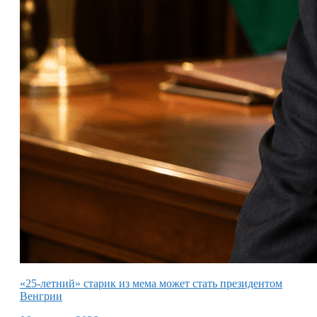
«25-летний» старик из мема может стать президентом
Венгрии