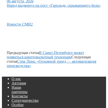
06 августа, 2026
Народ выдвинул на пост «Гарольда, скрывающего боль»
Новости СМИ2
Предыдущая статья
В Санкт-Петербурге может
появиться криптовалютный технопарк
Следующая
статья
Стив Линь: «Основной тренд — автоматизация
производства»
О нас
Авторам
Наши
партнеры
Контакты
Сотрудничество
Особое