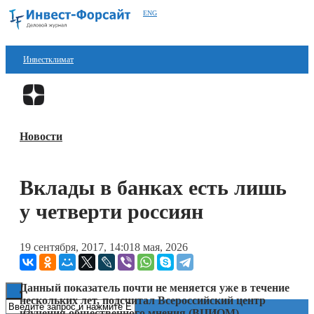
ENG
Инвестклимат
Финансы
Перейти в
Дзен
Инвестиции
Новости
Блокчейн
Стартапы
Вклады в банках есть лишь
Технологии
у четверти россиян
ESG
19 сентября, 2017, 14:01
8 мая, 2026
Книги
Данный показатель почти не меняется уже в течение
нескольких лет, подсчитал Всероссийский центр
изучения общественного мнения (ВЦИОМ).