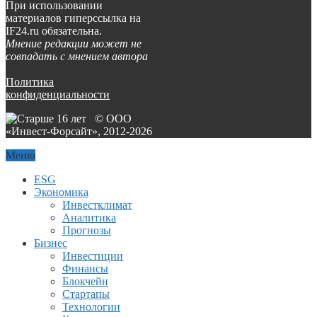
При использовании
материалов гиперссылка на
IF24.ru обязательна.
Мнение редакции может не
совпадать с мнением автора
Политика
конфиденциальности
© ООО
«Инвест-Форсайт», 2012-
2026
Меню
ESG
Экономика
Инвестклимат
Аналитика
Прогнозы
Бизнес
Инвестиции
Финансы
Блокчейн
Стартапы
Технологии