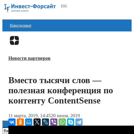
ENG
Инвестклимат
Финансы
Перейти в
Дзен
Инвестиции
Новости партнеров
Блокчейн
Стартапы
Вместо тысячи слов —
Технологии
полезная конференция по
ESG
контенту ContentSense
Книги
11 марта, 2019, 14:45
20 июня, 2019