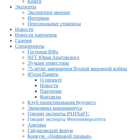
Книги
Эксперты
Экспертное мнение
Интервью
Персональные страницы
Новости
Новости партнеров
Галерея
Спецпроекты
Гостиная ИФа
NFT Юрия Аратовского
Лучшие инвесторы
75-летие завершения Второй мировоой войны
#ГолосПамяти
О проекте
Новости
Партнеры
Контакты
Клуб проектирования будущего
Экономика коронавируса
Говорят эксперты РАНХиГС
Говорят эксперты Финуниверситета
Арктика
Гайдаровский форум
Конкурс «Цифровой прорыв»