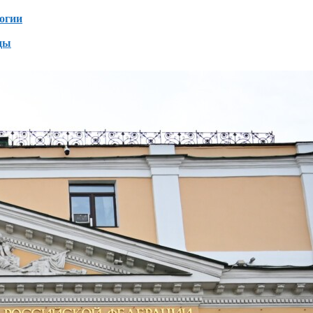
огии
ды