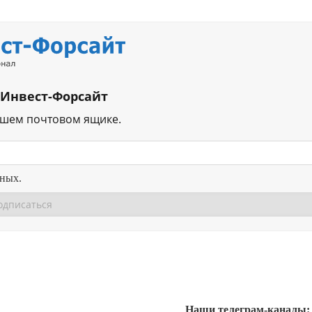
 Инвест-Форсайт
ашем почтовом ящике.
нных.
Перейти в
Перейти в
Д
Наши телеграм-каналы: