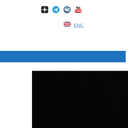
ENG
Дзен