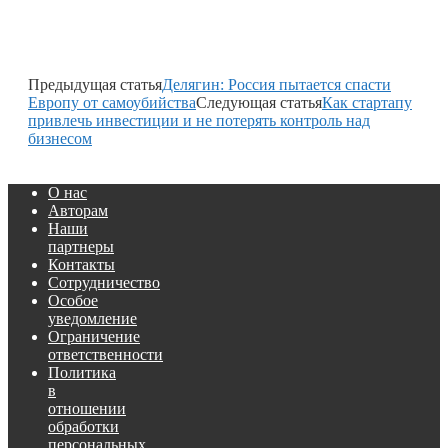
Предыдущая статья
Делягин: Россия пытается спасти
Европу от самоубийства
Следующая статья
Как стартапу
привлечь инвестиции и не потерять контроль над
бизнесом
О нас
Авторам
Наши
партнеры
Контакты
Сотрудничество
Особое
уведомление
Ограничение
ответственности
Политика
в
отношении
обработки
персональных