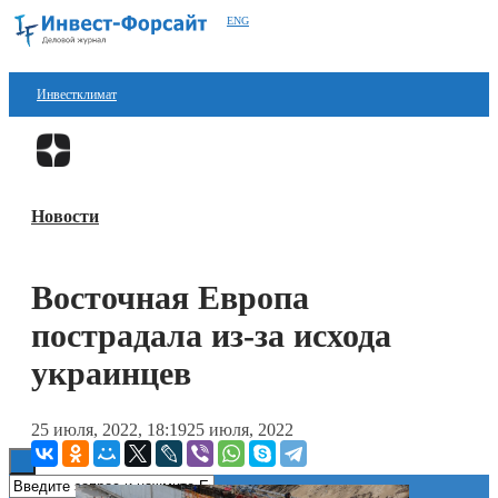
ENG
Инвестклимат
Финансы
Перейти в
Дзен
Инвестиции
Новости
Блокчейн
Стартапы
Восточная Европа
Технологии
пострадала из-за исхода
ESG
украинцев
Книги
25 июля, 2022, 18:19
25 июля, 2022