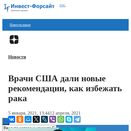
ENG
Инвестклимат
Финансы
Перейти в
Дзен
Инвестиции
Новости
Блокчейн
Стартапы
Врачи США дали новые
Технологии
рекомендации, как избежать
ESG
рака
Книги
5 января, 2021, 13:44
12 апреля, 2021