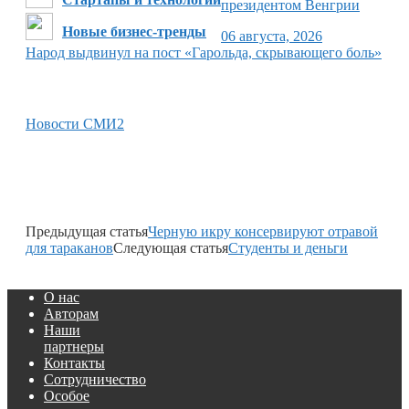
президентом Венгрии
Новые бизнес-тренды
06 августа, 2026
Народ выдвинул на пост «Гарольда, скрывающего боль»
Новости СМИ2
Предыдущая статья
Черную икру консервируют отравой
для тараканов
Следующая статья
Студенты и деньги
О нас
Авторам
Наши
партнеры
Контакты
Сотрудничество
Особое