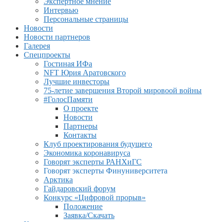
Экспертное мнение
Интервью
Персональные страницы
Новости
Новости партнеров
Галерея
Спецпроекты
Гостиная ИФа
NFT Юрия Аратовского
Лучшие инвесторы
75-летие завершения Второй мировоой войны
#ГолосПамяти
О проекте
Новости
Партнеры
Контакты
Клуб проектирования будущего
Экономика коронавируса
Говорят эксперты РАНХиГС
Говорят эксперты Финуниверситета
Арктика
Гайдаровский форум
Конкурс «Цифровой прорыв»
Положение
Заявка/Скачать