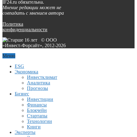
IF24.ru обязательна.
Мнение редакции может не
совпадать с мнением автора
Политика
конфиденциальности
© ООО
«Инвест-Форсайт», 2012-
2026
Меню
ESG
Экономика
Инвестклимат
Аналитика
Прогнозы
Бизнес
Инвестиции
Финансы
Блокчейн
Стартапы
Технологии
Книги
Эксперты