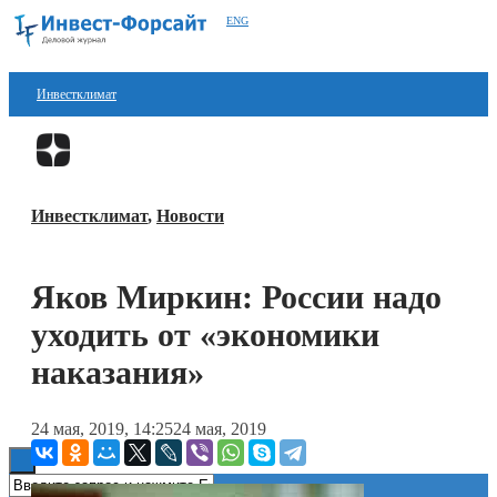
ENG
Инвестклимат
Финансы
Перейти в
Дзен
Инвестиции
Инвестклимат
,
Новости
Блокчейн
Стартапы
Яков Миркин: России надо
Технологии
уходить от «экономики
ESG
наказания»
Книги
24 мая, 2019, 14:25
24 мая, 2019