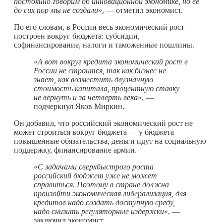
постоянно говорим об инновационной экономике, но ее
до сих пор мы не создали
», — отметил экономист.
По его словам, в России весь экономический рост
построен вокруг бюджета: субсидии,
софинансирование, налоги и таможенные пошлины.
«
А вот вокруг кредита экономический рост в
России не строится, так как бизнес не
знает, как возместить двузначную
стоимость капитала, процентную ставку
не вернуть и за четверть века
», —
подчеркнул Яков Миркин.
Он добавил, что российский экономический рост не
может строиться вокруг бюджета — у бюджета
повышенные обязательства, деньги идут на социальную
поддержку, финансирование армии.
«
С задачами сверхбыстрого роста
российский бюджет уже не может
справиться. Поэтому в стране должна
произойти экономическая либерализация, для
кредитов надо создать доступную среду,
надо снизить регуляторные издержки
», —
заключил экономист.