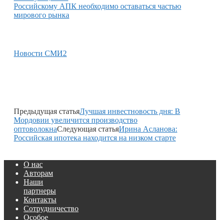
Российскому АПК необходимо оставаться частью
мирового рынка
Новости СМИ2
Предыдущая статья
Лучшая инвестновость дня: В
Мордовии увеличится производство
оптоволокна
Следующая статья
Ирина Асланова:
Российская ипотека находится на низком старте
О нас
Авторам
Наши
партнеры
Контакты
Сотрудничество
Особое