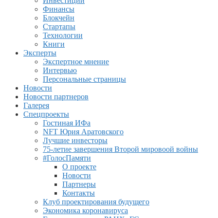
Инвестиции
Финансы
Блокчейн
Стартапы
Технологии
Книги
Эксперты
Экспертное мнение
Интервью
Персональные страницы
Новости
Новости партнеров
Галерея
Спецпроекты
Гостиная ИФа
NFT Юрия Аратовского
Лучшие инвесторы
75-летие завершения Второй мировоой войны
#ГолосПамяти
О проекте
Новости
Партнеры
Контакты
Клуб проектирования будущего
Экономика коронавируса