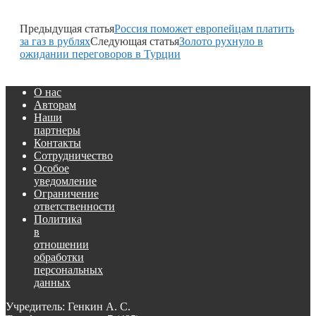
Предыдущая статья
Россия поможет европейцам платить
за газ в рублях
Следующая статья
Золото рухнуло в
ожидании переговоров в Турции
О нас
Авторам
Наши
партнеры
Контакты
Сотрудничество
Особое
уведомление
Ограничение
ответственности
Политика
в
отношении
обработки
персональных
данных
Учредитель: Генкин А. С.