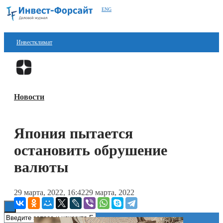
ENG
Инвестклимат
Финансы
Перейти в
Дзен
Инвестиции
Новости
Блокчейн
Стартапы
Япония пытается
Технологии
остановить обрушение
ESG
валюты
Книги
29 марта, 2022, 16:42
29 марта, 2022