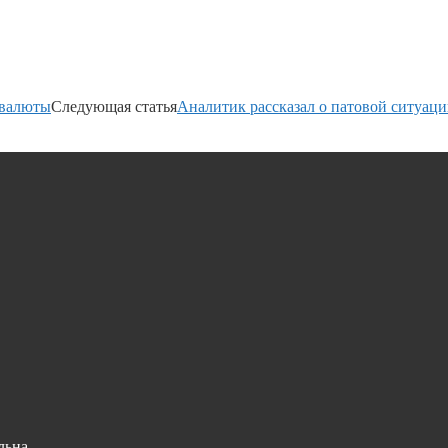
 валюты
Следующая статья
Аналитик рассказал о патовой ситуаци
льна.