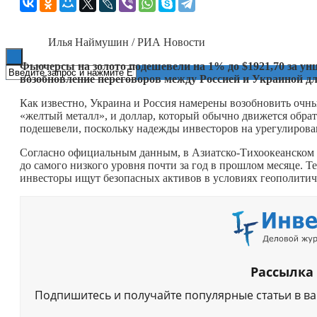
Книги
Илья Наймушин / РИА Новости
Фьючерсы на золото подешевели на 1% до $1921,70 за ун
возобновление переговоров между Россией и Украиной д
Как известно, Украина и Россия намерены возобновить очн
«желтый металл», и доллар, который обычно движется обрат
подешевели, поскольку надежды инвесторов на урегулирова
Согласно официальным данным, в Азиатско-Тихоокеанском р
до самого низкого уровня почти за год в прошлом месяце. Т
инвесторы ищут безопасных активов в условиях геополити
Рассылка
Подпишитесь и получайте популярные статьи в в