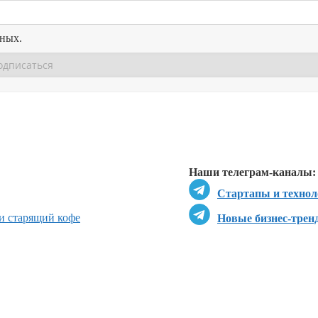
нных.
Перейти в
Перейти в
Д
Наши телеграм-каналы:
Стартапы и технол
и старящий кофе
Новые бизнес-трен