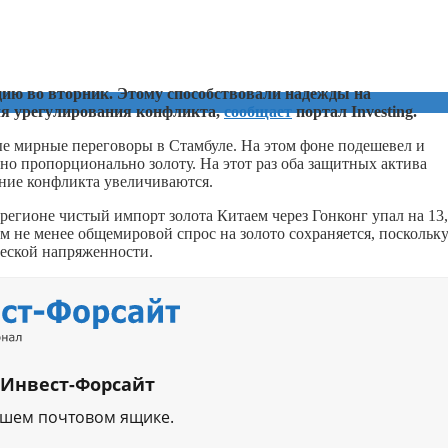
цию во вторник. Этому способствовали надежды на
ля урегулирования конфликта,
сообщает
портал Investing.
ые мирные переговоры в Стамбуле. На этом фоне подешевел и
но пропорционально золоту. На этот раз оба защитных актива
ние конфликта увеличиваются.
егионе чистый импорт золота Китаем через Гонконг упал на 13
ем не менее общемировой спрос на золото сохраняется, поскольк
ческой напряженности.
 Инвест-Форсайт
ашем почтовом ящике.