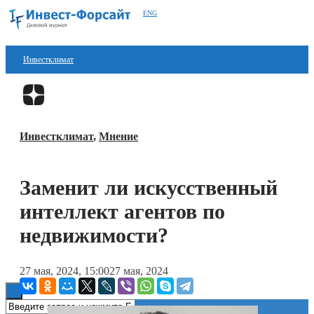
ENG
Инвестклимат
Финансы
Перейти в
Дзен
Инвестиции
Инвестклимат
,
Мнение
Блокчейн
Стартапы
Заменит ли искусственный
Технологии
интеллект агентов по
ESG
недвижимости?
Книги
27 мая, 2024, 15:00
27 мая, 2024