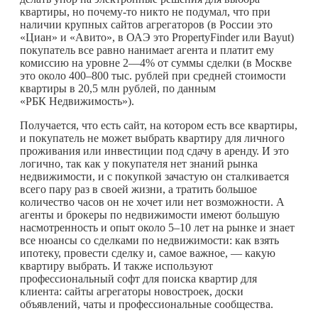
квартиры, но
почему-то
никто не подумал, что при
наличии крупных сайтов агрегаторов (в России это
«Циан» и «Авито», в ОАЭ это PropertyFinder или Bayut)
покупатель все равно нанимает агента и платит ему
комиссию на уровне 2—4% от суммы сделки (в Москве
это около 400–800 тыс. рублей при средней стоимости
квартиры в 20,5 млн рублей, по данным
«РБК Недвижимость»).
Получается, что есть сайт, на котором есть все квартиры,
и покупатель не может выбрать квартиру для личного
проживания или инвестиции под сдачу в аренду. И это
логично, так как у покупателя нет знаний рынка
недвижимости, и с покупкой зачастую он сталкивается
всего пару раз в своей жизни, а тратить большое
количество часов он не хочет или нет возможности. А
агенты и брокеры по недвижимости имеют большую
насмотренность и опыт около 5–10 лет на рынке и знает
все нюансы со сделками по недвижимости: как взять
ипотеку, провести сделку и, самое важное, — какую
квартиру выбрать. И также используют
профессиональный софт для поиска квартир для
клиента: сайты агрегаторы новостроек, доски
объявлений, чаты и профессиональные сообщества.