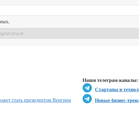
нных.
Перейти в
Перейти в
Д
Наши телеграм-каналы:
Стартапы и технол
может стать президентом Венгрии
Новые бизнес-трен