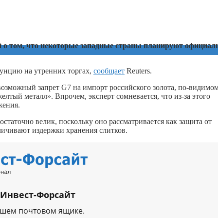
ей о том, что некоторые западные страны планируют официал
а унцию на утренних торгах,
сообщает
Reuters.
возможный запрет G7 на импорт российского золота, по-видимом
лтый металл». Впрочем, эксперт сомневается, что из-за этого
жения.
остаточно велик, поскольку оно рассматривается как защита от
личивают издержки хранения слитков.
 Инвест-Форсайт
ашем почтовом ящике.