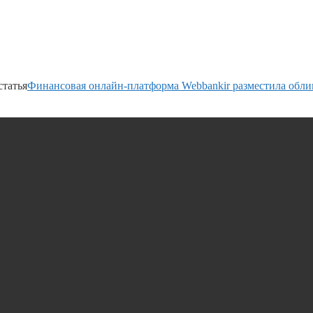
татья
Финансовая онлайн-платформа Webbankir разместила обли