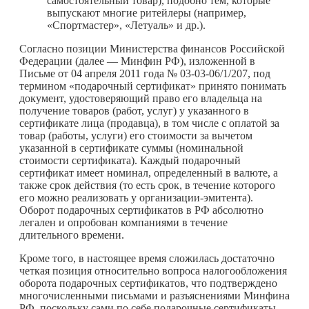
самостоятельный товар), подобно тем, которые
выпускают многие ритейлеры (например,
«Спортмастер», «Летуаль» и др.).
Согласно позиции Министерства финансов Российской
Федерации (далее — Минфин РФ), изложенной в
Письме от 04 апреля 2011 года № 03-03-06/1/207, под
термином «подарочный сертификат» принято понимать
документ, удостоверяющий право его владельца на
получение товаров (работ, услуг) у указанного в
сертификате лица (продавца), в том числе с оплатой за
товар (работы, услуги) его стоимости за вычетом
указанной в сертификате суммы (номинальной
стоимости сертификата). Каждый подарочный
сертификат имеет номинал, определенный в валюте, а
также срок действия (то есть срок, в течение которого
его можно реализовать у организации-эмитента).
Оборот подарочных сертификатов в РФ абсолютно
легален и опробован компаниями в течение
длительного времени.
Кроме того, в настоящее время сложилась достаточно
четкая позиция относительно вопроса налогообложения
оборота подарочных сертификатов, что подтверждено
многочисленными письмами и разъяснениями Минфина
РФ, поскольку сами по себе подарочные сертификаты