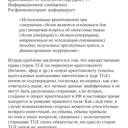
Информационное сообщение)
Росфинмониторинг информирует:
«
Использование криптовалют при
совершении сделок является основанием для
рассмотрения вопроса об отнесении таких
сделок (операций) к сделкам (операциям),
направленным на легализацию (отмывание)
доходов, полученных преступным путем, и
финансирование терроризма
».
Вторая проблема заключается в том, что имущественные
права сторон TGE на первичную криптовалюту
(биткоин, эфир и др.) и новую криптовалюту (токены,
выпускаемые компаниями-эмитентами в ходе TGE)
ничем не подтверждены, поскольку, во-первых, как уже
отмечалось выше, все личные данные зашифрованы и не
могут быть распознаны сторонами, а во-вторых,
создание и оборот криптовалют в РФ в настоящее время
находится за рамками правового поля. Как следствие, в
случае возникновения спорных моментов относительно
возврата инвестиций, их объема, объема прибыли
по ним и иных вопросов, связанных с исполнением
сторонами TGE своих обязательств, ни одна из сторон
TGE никак не защищена.