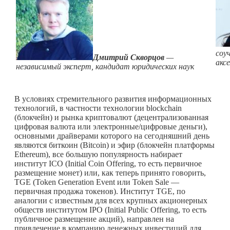
соу
Дмитрий Скворцов
—
акс
независимый эксперт, кандидат юридических наук
В условиях стремительного развития информационных
технологий, в частности технологии blockchain
(блокчейн) и рынка криптовалют (децентрализованная
цифровая валюта или электронные/цифровые деньги),
основными драйверами которого на сегодняшний день
являются биткоин (Bitcoin) и эфир (блокчейн платформы
Ethereum), все большую популярность набирает
институт ICO (Initial Coin Offering, то есть первичное
размещение монет) или, как теперь принято говорить,
TGE (Token Generation Event или Token Sale —
первичная продажа токенов). Институт TGE, по
аналогии с известным для всех крупных акционерных
обществ институтом IPO (Initial Public Offering, то есть
публичное размещение акций), направлен на
привлечение в компанию денежных инвестиций для