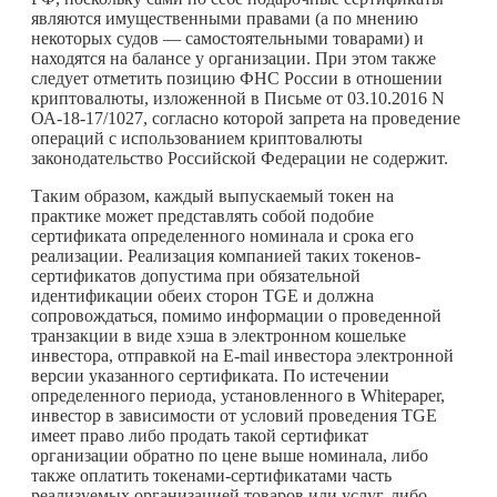
являются имущественными правами (а по мнению
некоторых судов — самостоятельными товарами) и
находятся на балансе у организации. При этом также
следует отметить позицию ФНС России в отношении
криптовалюты, изложенной в Письме от 03.10.2016 N
ОА-18-17/1027, согласно которой запрета на проведение
операций с использованием криптовалюты
законодательство Российской Федерации не содержит.
Таким образом, каждый выпускаемый токен на
практике может представлять собой подобие
сертификата определенного номинала и срока его
реализации. Реализация компанией таких токенов-
сертификатов допустима при обязательной
идентификации обеих сторон TGE и должна
сопровождаться, помимо информации о проведенной
транзакции в виде хэша в электронном кошельке
инвестора, отправкой на E-mail инвестора электронной
версии указанного сертификата. По истечении
определенного периода, установленного в Whitepaper,
инвестор в зависимости от условий проведения TGE
имеет право либо продать такой сертификат
организации обратно по цене выше номинала, либо
также оплатить токенами-сертификатами часть
реализуемых организацией товаров или услуг, либо