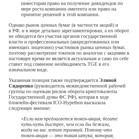
инвесторам право на получение дивидендов по
мере роста компании-эмитента или право на
принятие решений в этой компании.
Однако рынок ценных бумаг (в частности акций) и
в РФ, и в мире детально зарегламентирован, а их оборот
не обходится без участия органов государственной
власти и профессиональных (аккредитованных или
имеющих лицензию) участников рынка ценных бумаг,
поэтому рассмотрение токенов по аналогии с акциями в
настоящее время не является актуальным и само по себе
ставит под сомнение необходимость TGE в его
изначальном виде.
Указанная позиция также подтверждается
Элиной
Сидоренко
(руководитель межведомственной рабочей
группы по оценкам рисков оборота криптовалюты
Государственной думы ФС РФ), которая в ходе
блокчейн-фестиваля ICO-Hypethon высказала
следующее мнение:
«
Если вам предлагается токен-акция, бегите
чуть-чуть быстрее, чем если бы бежали,
когда на вас летит трамвай. Потому что
токен-акция — это такая штука, которая,