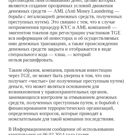
противодействия отмыванию денег, целью которых
являются создание прозрачных условий движения
денежных средств — AML (Anti Money Laundering —
борьба с легализацией денежных средств, полученных
преступных путем). Это связано с тем, что в случае
неприменения процедур KYC и AML компанией —
эмитентом токенов при регистрации участников TGE
вся информация об инвесторах и об осуществляемых
ими денежных транзакциях, а также происхождении
денежных средств закрыта и отображается в виде
специального кода — хэша, — который
нельзя расшифровать.
Таким образом, компания, привлекая инвестиции
через TGE, не может быть уверена в том, что она
получает «чистые» (не полученные преступным путем)
деньги, что может являться основанием для
возникновения у правоохранительных органов,
занимающихся контролем за отмыванием денежных
средств, полученных преступным путем, и борьбой с
финансированием террористических организаций,
определенных вопросов, которые приводят к
нежелательным для такой компании последствиям.
В Информационном сообщении об использовании
криптовалют от 06.02.2014 года (далее —