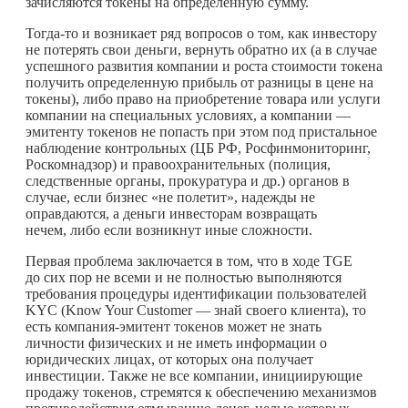
зачисляются токены на определенную
сумму.
Тогда-то и возникает ряд вопросов о том, как инвестору
не потерять свои деньги, вернуть обратно их (а в случае
успешного развития компании и роста стоимости токена
получить определенную прибыль от разницы в цене на
токены), либо право на приобретение товара или услуги
компании на специальных условиях, а компании —
эмитенту токенов не попасть при этом под пристальное
наблюдение контрольных (ЦБ РФ, Росфинмониторинг,
Роскомнадзор) и правоохранительных (полиция,
следственные органы, прокуратура и др.) органов в
случае, если бизнес «не полетит», надежды не
оправдаются, а деньги инвесторам возвращать
нечем, либо если возникнут иные сложности.
Первая проблема заключается в том, что в ходе TGE
до сих пор не всеми и не полностью выполняются
требования процедуры идентификации пользователей
KYC (Know Your Customer — знай своего клиента), то
есть компания-эмитент токенов может не знать
личности физических и не иметь информации о
юридических лицах, от которых она получает
инвестиции. Также не все компании, инициирующие
продажу токенов, стремятся к обеспечению механизмов