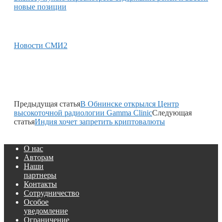
новые позиции
Новости СМИ2
Предыдущая статья
В Обнинске открылся Центр
высокоточной радиологии Gamma Clinic
Следующая
статья
Индия хочет запретить криптовалюты
О нас
Авторам
Наши
партнеры
Контакты
Сотрудничество
Особое
уведомление
Ограничение