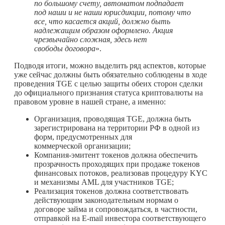
по большому счету, автоматом подпадает
под наши и не наши юрисдикции, потому что
все, что касается акций, должно быть
надлежащим образом оформлено. Акция
чрезвычайно сложная, здесь нет
свободы договора
».
Подводя итоги, можно выделить ряд аспектов, которые
уже сейчас должны быть обязательно соблюдены в ходе
проведения TGE с целью защиты обеих сторон сделки
до официального признания статуса криптовалюты на
правовом уровне в нашей стране, а именно:
Организация, проводящая TGE, должна быть
зарегистрирована на территории РФ в одной из
форм, предусмотренных для
коммерческой организации;
Компания-эмитент токенов должна обеспечить
прозрачность проходящих при продаже токенов
финансовых потоков, реализовав процедуру KYC
и механизмы AML для участников TGE;
Реализация токенов должна соответствовать
действующим законодательным нормам о
договоре займа и сопровождаться, в частности,
отправкой на E-mail инвестора соответствующего