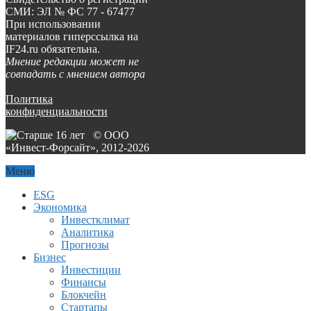
СМИ: ЭЛ № ФС 77 - 67477
При использовании
материалов гиперссылка на
IF24.ru обязательна.
Мнение редакции может не
совпадать с мнением автора
Политика
конфиденциальности
© ООО
«Инвест-Форсайт», 2012-
2026
Меню
ESG
Экономика
Инвестклимат
Аналитика
Прогнозы
Бизнес
Инвестиции
Финансы
Блокчейн
Стартапы