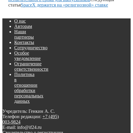
статья
SpaceX держится на «религиозной» ставке
О нас
Авторам
Наши
партнеры
Контакты
Сотрудничество
Особое
уведомление
Ограничение
ответственности
Политика
в
отношении
обработки
персональных
данных
Учредитель: Генкин А. С.
Телефон редакции:
+7 (495)
003-9824
E-mail: info@if24.ru
Свидетельство о регистрации