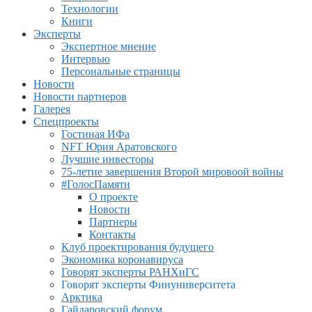
Технологии
Книги
Эксперты
Экспертное мнение
Интервью
Персональные страницы
Новости
Новости партнеров
Галерея
Спецпроекты
Гостиная ИФа
NFT Юрия Аратовского
Лучшие инвесторы
75-летие завершения Второй мировоой войны
#ГолосПамяти
О проекте
Новости
Партнеры
Контакты
Клуб проектирования будущего
Экономика коронавируса
Говорят эксперты РАНХиГС
Говорят эксперты Финуниверситета
Арктика
Гайдаровский форум