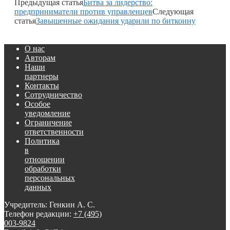
Предыдущая статья
Битва за лидерство:
предприниматели против управленцев
Следующая
статья
Завышенные ожидания ударили по биткоину
О нас
Авторам
Наши
партнеры
Контакты
Сотрудничество
Особое
уведомление
Ограничение
ответственности
Политика
в
отношении
обработки
персональных
данных
Учредитель: Генкин А. С.
Телефон редакции:
+7 (495)
003-9824