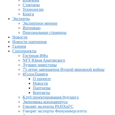
Блокчейн
Стартапы
Технологии
Книги
Эксперты
Экспертное мнение
Интервью
Персональные страницы
Новости
Новости партнеров
Галерея
Спецпроекты
Гостиная ИФа
NFT Юрия Аратовского
Лучшие инвесторы
75-летие завершения Второй мировоой войны
#ГолосПамяти
О проекте
Новости
Партнеры
Контакты
Клуб проектирования будущего
Экономика коронавируса
Говорят эксперты РАНХиГС
Говорят эксперты Финуниверситета