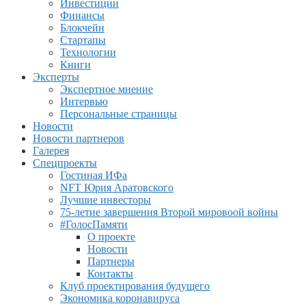
Инвестиции
Финансы
Блокчейн
Стартапы
Технологии
Книги
Эксперты
Экспертное мнение
Интервью
Персональные страницы
Новости
Новости партнеров
Галерея
Спецпроекты
Гостиная ИФа
NFT Юрия Аратовского
Лучшие инвесторы
75-летие завершения Второй мировоой войны
#ГолосПамяти
О проекте
Новости
Партнеры
Контакты
Клуб проектирования будущего
Экономика коронавируса