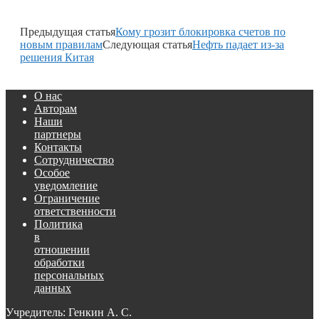
Предыдущая статья
Кому грозит блокировка счетов по
новым правилам
Следующая статья
Нефть падает из-за
решения Китая
О нас
Авторам
Наши
партнеры
Контакты
Сотрудничество
Особое
уведомление
Ограничение
ответственности
Политика
в
отношении
обработки
персональных
данных
Учредитель: Генкин А. С.