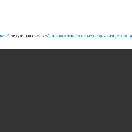
вать
Следующая статья
«Апокалиптические медведи» отпустили 