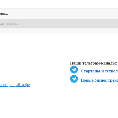
нных.
Перейти в
Перейти в
Д
Наши телеграм-каналы:
Стартапы и технол
Новые бизнес-трен
и старящий кофе