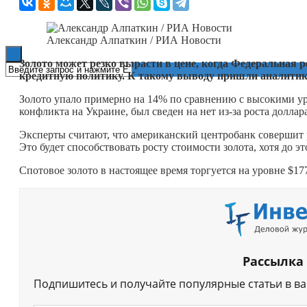
Книги
Александр Алпаткин / РИА Новости
Золото может резко вырасти в цене, когда Федеральная 
кредитную политику. К такому выводу пришли аналитики
Золото упало примерно на 14% по сравнению с высокими у
конфликта на Украине, был сведен на нет из-за роста долла
Эксперты считают, что американский центробанк совершит ра
Это будет способствовать росту стоимости золота, хотя до 
Спотовое золото в настоящее время торгуется на уровне $177
Рассылка
Подпишитесь и получайте популярные статьи в в