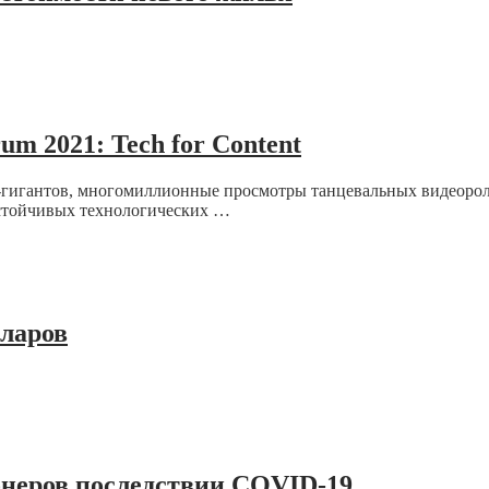
m 2021: Tech for Content
-гигантов, многомиллионные просмотры танцевальных видеоро
стойчивых технологических …
лларов
онеров последствии COVID-19