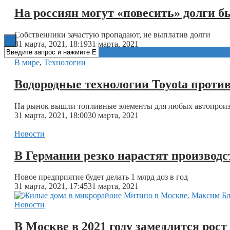
На россиян могут «повесить» долги 
Книги
Собственники зачастую пропадают, не выплатив долги
31 марта, 2021, 18:19
31 марта, 2021
В мире
,
Технологии
Водородные технологии Toyota проти
На рынок вышли топливные элементы для любых автопрои
31 марта, 2021, 18:00
30 марта, 2021
Новости
В Германии резко нарастят производ
Новое предприятие будет делать 1 млрд доз в год
31 марта, 2021, 17:45
31 марта, 2021
Новости
В Москве в 2021 году замедлится рост