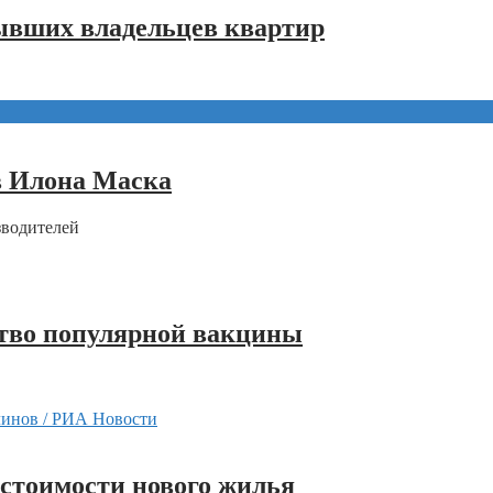
бывших владельцев квартир
в Илона Маска
зводителей
ство популярной вакцины
 стоимости нового жилья