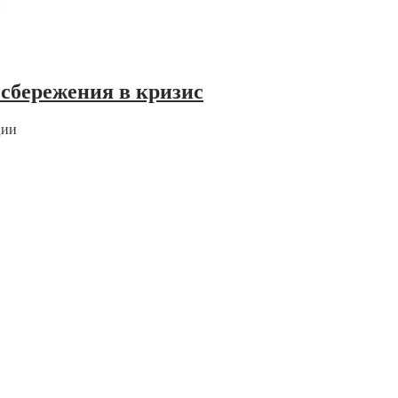
н
 сбережения в кризис
ции