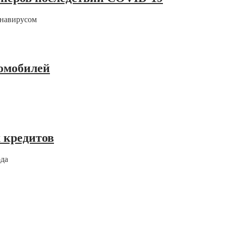
онавирусом
ромобилей
 кредитов
ода