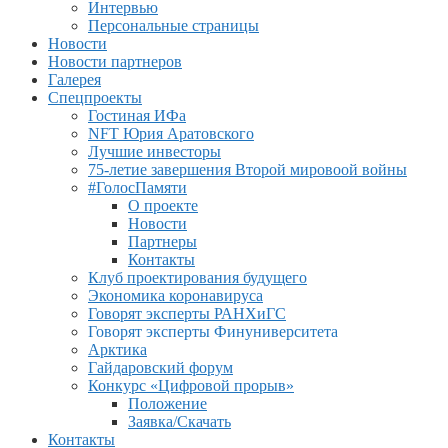
Интервью
Персональные страницы
Новости
Новости партнеров
Галерея
Спецпроекты
Гостиная ИФа
NFT Юрия Аратовского
Лучшие инвесторы
75-летие завершения Второй мировоой войны
#ГолосПамяти
О проекте
Новости
Партнеры
Контакты
Клуб проектирования будущего
Экономика коронавируса
Говорят эксперты РАНХиГС
Говорят эксперты Финуниверситета
Арктика
Гайдаровский форум
Конкурс «Цифровой прорыв»
Положение
Заявка/Скачать
Контакты