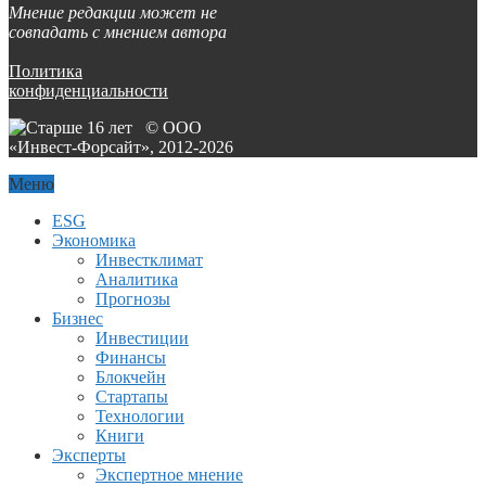
Мнение редакции может не
совпадать с мнением автора
Политика
конфиденциальности
© ООО
«Инвест-Форсайт», 2012-
2026
Меню
ESG
Экономика
Инвестклимат
Аналитика
Прогнозы
Бизнес
Инвестиции
Финансы
Блокчейн
Стартапы
Технологии
Книги
Эксперты
Экспертное мнение