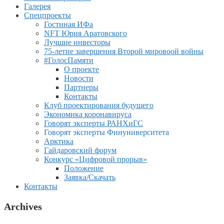
Галерея
Спецпроекты
Гостиная ИФа
NFT Юрия Аратовского
Лучшие инвесторы
75-летие завершения Второй мировоой войны
#ГолосПамяти
О проекте
Новости
Партнеры
Контакты
Клуб проектирования будущего
Экономика коронавируса
Говорят эксперты РАНХиГС
Говорят эксперты Финуниверситета
Арктика
Гайдаровский форум
Конкурс «Цифровой прорыв»
Положение
Заявка/Скачать
Контакты
Archives