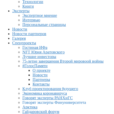
Технологии
Книги
Эксперты
Экспертное мнение
Интервью
Персональные страницы
Новости
Новости партнеров
Галерея
Спецпроекты
Гостиная ИФа
NFT Юрия Аратовского
Лучшие инвесторы
75-летие завершения Второй мировоой войны
#ГолосПамяти
О проекте
Новости
Партнеры
Контакты
Клуб проектирования будущего
Экономика коронавируса
Говорят эксперты РАНХиГС
Говорят эксперты Финуниверситета
Арктика
Гайдаровский форум