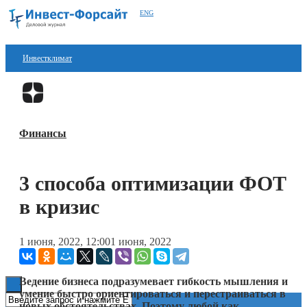
ENG
Инвестклимат
Финансы
Перейти в
Дзен
Инвестиции
Финансы
Блокчейн
Стартапы
3 способа оптимизации ФОТ
Технологии
в кризис
ESG
1 июня, 2022, 12:00
1 июня, 2022
Книги
Ведение бизнеса подразумевает гибкость мышления и
умение быстро ориентироваться и перестраиваться в
новых обстоятельствах. Поэтому любой как