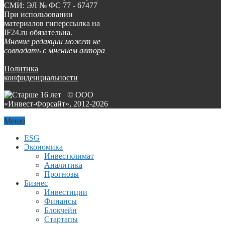
СМИ: ЭЛ № ФС 77 - 67477
При использовании
материалов гиперссылка на
IF24.ru обязательна.
Мнение редакции может не
совпадать с мнением автора
Политика
конфиденциальности
© ООО
«Инвест-Форсайт», 2012-
2026
Меню
ESG
Экономика
Инвестклимат
Аналитика
Прогнозы
Бизнес
Инвестиции
Финансы
Блокчейн
Стартапы