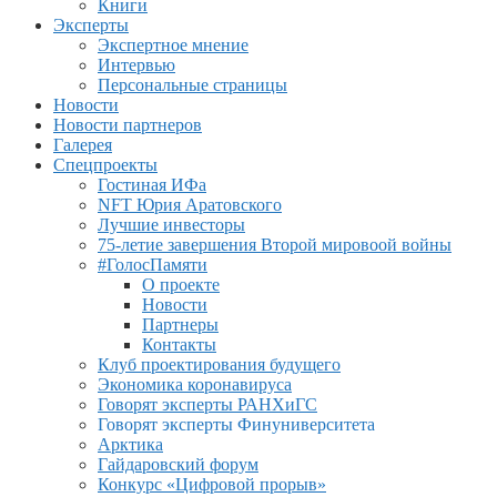
Книги
Эксперты
Экспертное мнение
Интервью
Персональные страницы
Новости
Новости партнеров
Галерея
Спецпроекты
Гостиная ИФа
NFT Юрия Аратовского
Лучшие инвесторы
75-летие завершения Второй мировоой войны
#ГолосПамяти
О проекте
Новости
Партнеры
Контакты
Клуб проектирования будущего
Экономика коронавируса
Говорят эксперты РАНХиГС
Говорят эксперты Финуниверситета
Арктика
Гайдаровский форум
Конкурс «Цифровой прорыв»