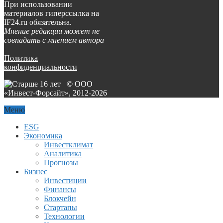
При использовании
материалов гиперссылка на
IF24.ru обязательна.
Мнение редакции может не
совпадать с мнением автора
Политика
конфиденциальности
© ООО
«Инвест-Форсайт», 2012-
2026
Меню
ESG
Экономика
Инвестклимат
Аналитика
Прогнозы
Бизнес
Инвестиции
Финансы
Блокчейн
Стартапы
Технологии