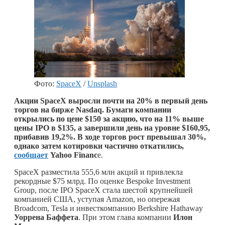
Фото:
SpaceX
/
Unsplash
Акции SpaceX выросли почти на 20% в первый день
торгов на бирже Nasdaq. Бумаги компании
открылись по цене $150 за акцию, что на 11% выше
цены IPO в $135, а завершили день на уровне $160,95,
прибавив 19,2%. В ходе торгов рост превышал 30%,
однако затем котировки частично откатились,
сообщает
Yahoo Financ
e.
SpaceX разместила 555,6 млн акций и привлекла
рекордные $75 млрд. По оценке Bespoke Investment
Group, после IPO SpaceX стала шестой крупнейшей
компанией США, уступая Amazon, но опережая
Broadcom, Tesla и инвесткомпанию Berkshire Hathaway
Уоррена Баффета
. При этом глава компании
Илон