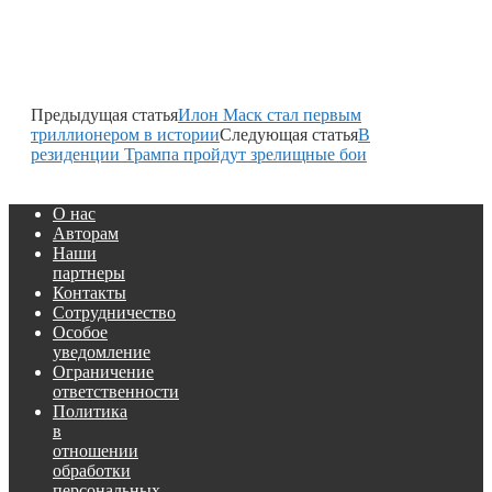
Предыдущая статья
Илон Маск стал первым
триллионером в истории
Следующая статья
В
резиденции Трампа пройдут зрелищные бои
О нас
Авторам
Наши
партнеры
Контакты
Сотрудничество
Особое
уведомление
Ограничение
ответственности
Политика
в
отношении
обработки
персональных