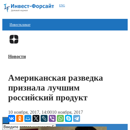
ENG
Инвестклимат
Финансы
Перейти в
Дзен
Инвестиции
Новости
Блокчейн
Стартапы
Американская разведка
Технологии
признала лучшим
ESG
российский продукт
Книги
10 ноября, 2017, 14:00
10 ноября, 2017