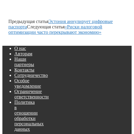
Предыдущая статья
Эстония аннулирует цифровые
паспорта
Следующая статья
«Риски налоговой
оптимизации часто перекрывают экономию»
О нас
Авторам
Наши
партнеры
Контакты
Сотрудничество
Особое
уведомление
Ограничение
ответственности
Политика
в
отношении
обработки
персональных
данных