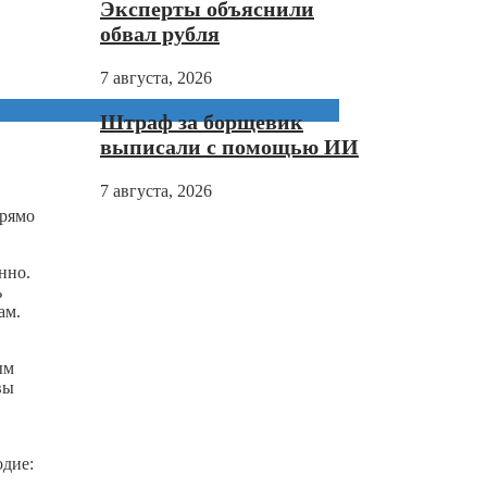
Эксперты объяснили
обвал рубля
7 августа, 2026
Штраф за борщевик
выписали с помощью ИИ
7 августа, 2026
прямо
нно.
ь
ам.
ым
вы
одие: