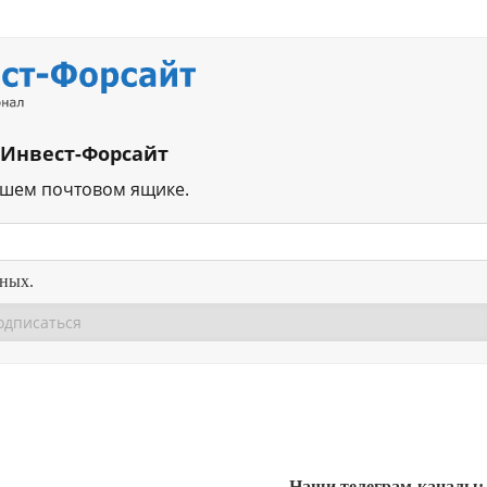
 Инвест-Форсайт
ашем почтовом ящике.
нных.
Перейти в
Перейти в
Д
Наши телеграм-каналы: