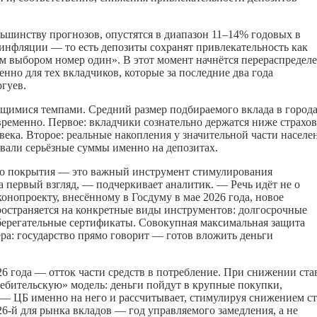
льшинству прогнозов, опустятся в диапазон 11–14% годовых в
инфляции — то есть депозиты сохранят привлекательность как
м выбором номер один». В этот момент начнётся перераспредел
нно для тех вкладчиков, которые за последние два года
гуев.
яющимися темпами. Средний размер подбираемого вклада в города
временно. Первое: вкладчики сознательно держатся ниже страхо
века. Второе: реальные накопления у значительной части населе
овали серьёзные суммы именно на депозитах.
о покрытия — это важный инструмент стимулирования
а первый взгляд, — подчеркивает аналитик. — Речь идёт не о
конопроекту, внесённому в Госдуму в мае 2026 года, новое
ространяется на конкретные виды инструментов: долгосрочные
берегательные сертификаты. Совокупная максимальная защита
ера: государство прямо говорит — готов вложить деньги
6 года — отток части средств в потребление. При снижении ста
ребительскую» модель: деньги пойдут в крупные покупки,
— ЦБ именно на него и рассчитывает, стимулируя снижением с
6-й для рынка вкладов — год управляемого замедления, а не