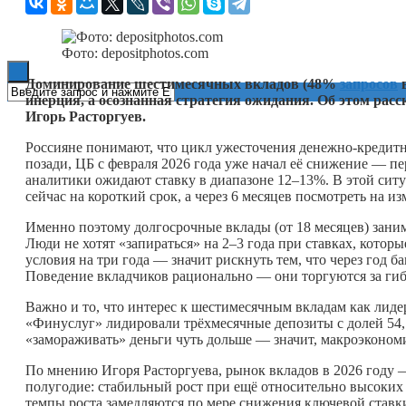
Книги
Фото: depositphotos.com
Доминирование шестимесячных вкладов (48%
запросов
в
инерция, а осознанная стратегия ожидания. Об этом ра
Игорь Расторгуев.
Россияне понимают, что цикл ужесточения денежно-кредитн
позади, ЦБ с февраля 2026 года уже начал её снижение — пер
аналитики ожидают ставку в диапазоне 12–13%. В этой ситу
сейчас на короткий срок, а через 6 месяцев посмотреть на и
Именно поэтому долгосрочные вклады (от 18 месяцев) зан
Люди не хотят «запираться» на 2–3 года при ставках, котор
условия на три года — значит рискнуть тем, что через год
Поведение вкладчиков рационально — они торгуются за гиб
Важно и то, что интерес к шестимесячным вкладам как лиде
«Финуслуг» лидировали трёхмесячные депозиты с долей 54,
«замораживать» деньги чуть дольше — значит, макроэкономи
По мнению Игоря Расторгуева, рынок вкладов в 2026 году 
полугодие: стабильный рост при ещё относительно высоких 
темпы роста замедляются по мере снижения ключевой ставки