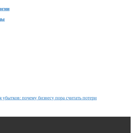
огии
ды
я убытков: почему бизнесу пора считать потери