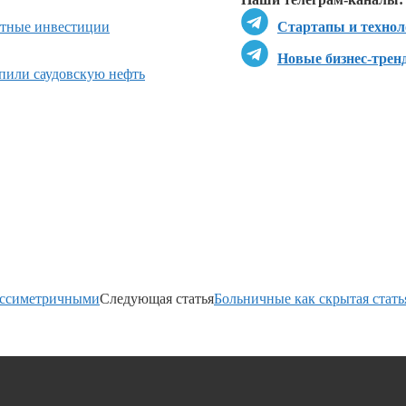
стные инвестиции
Стартапы и технол
Новые бизнес-трен
пили саудовскую нефть
 ассиметричными
Следующая статья
Больничные как скрытая стать