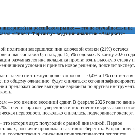
 интернете) на российском рынке — это не случайность и не
ссказал «Инвест-Форсайту» ведущий аналитик «Амаркетс»
ой политики завершился: пик ключевой ставки (21%) остался
вый шаг составил 0,5 п.п., до 15,5% годовых. К концу 2026 года
ации разумная логика вкладчика проста: взять высокую ставку 
зменившиеся условия и принять новое решение, поясняет эксперт.
имают такую ничтожную долю запросов — 0,4% и 1% соответстве
ые, по общему ожиданию, будут снижаться: сегодня зафиксироват
 банки предложат более выгодные варианты по другим инструмент
кость.
рам — это именно весенний сдвиг. В феврале 2026 года по данн
7%. То есть горизонт уверенности постепенно вырос: люди гото
ческая нервозность несколько снизилась, подчеркивает эксперт.
— это история двух полугодий с разной динамикой. Первое
ставках, россияне продолжают активно сберегать. Второе полуг
 и, соответственно, снижения привлекательности депозитов