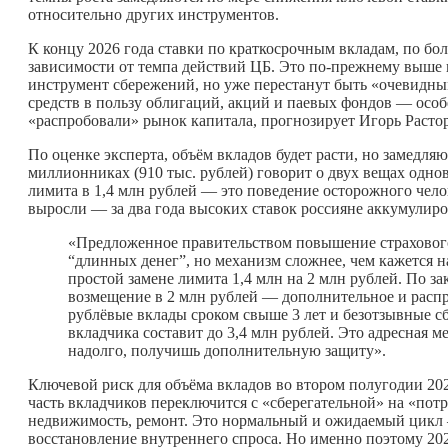
относительно других инструментов.
К концу 2026 года ставки по краткосрочным вкладам, по бо
зависимости от темпа действий ЦБ. Это по-прежнему выше 
инструмент сбережений, но уже перестанут быть «очевидны
средств в пользу облигаций, акций и паевых фондов — особе
«распробовали» рынок капитала, прогнозирует Игорь Растор
По оценке эксперта, объём вкладов будет расти, но замедл
миллионниках (910 тыс. рублей) говорит о двух вещах одно
лимита в 1,4 млн рублей — это поведение осторожного чело
выросли — за два года высоких ставок россияне аккумулир
«Предложенное правительством повышение страховог
“длинных денег”, но механизм сложнее, чем кажется н
простой замене лимита 1,4 млн на 2 млн рублей. По за
возмещение в 2 млн рублей — дополнительное и расп
рублёвые вклады сроком свыше 3 лет и безотзывные с
вкладчика составит до 3,4 млн рублей. Это адресная м
надолго, получишь дополнительную защиту».
Ключевой риск для объёма вкладов во втором полугодии 202
часть вкладчиков переключится с «сберегательной» на «пот
недвижимость, ремонт. Это нормальный и ожидаемый цикл 
восстановление внутреннего спроса. Но именно поэтому 202