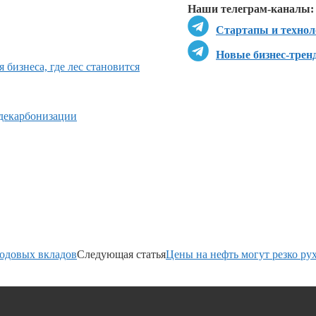
Наши телеграм-каналы:
Стартапы и технол
Новые бизнес-трен
 бизнеса, где лес становится
 декарбонизации
одовых вкладов
Следующая статья
Цены на нефть могут резко ру