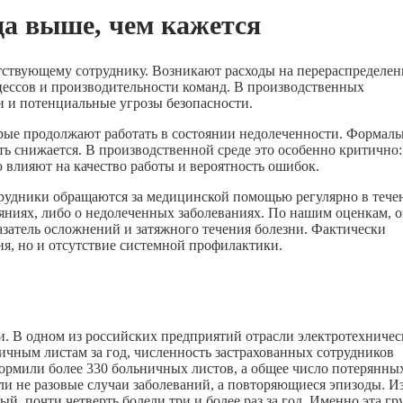
да выше, чем кажется
тствующему сотруднику. Возникают расходы на перераспределен
цессов и производительности команд. В производственных
и и потенциальные угрозы безопасности.
орые продолжают работать в состоянии недолеченности. Формаль
ть снижается. В производственной среде это особенно критично:
 влияют на качество работы и вероятность ошибок.
трудники обращаются за медицинской помощью регулярно в тече
ояниях, либо о недолеченных заболеваниях. По нашим оценкам, 
азатель осложнений и затяжного течения болезни. Фактически
ия, но и отсутствие системной профилактики.
. В одном из российских предприятий отрасли электротехничес
ичным листам за год, численность застрахованных сотрудников
оформили более 330 больничных листов, а общее число потерянны
ли не разовые случаи заболеваний, а повторяющиеся эпизоды. И
й, почти четверть болели три и более раз за год. Именно эта гр