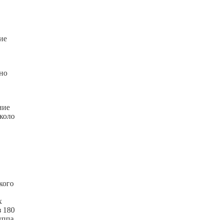
ие
но
ние
около
кого
х
з 180
уппа