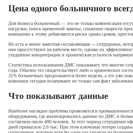
Цена одного больничного всег
Для бизнеса больничный — это не только компенсация отсу
нагрузки, поиск временной замены, снижение скорости про
компаниях к этому добавляются риски срыва сроков, просто
Но есть и менее заметная составляющая — сотрудники, кот
они присутствуют на рабочем месте, однако их эффективнос
ухудшение концентрации и хроническая усталость напрямую
Статистика использования ДМС показывает, что многие со
года. Обычно это свидетельствует либо о хронических сост
31% больничных продолжаются более недели, а это уже пок
компании сегодня оплачивают не только сам факт заболеван
Что показывают данные
Наиболее наглядно проблема проявляется в промышленности
оборудования, где анализировались данные по ДМС и больн
составляла около 400 человек. За этот период сотрудники 
дней превысило 2,6 тыс. При этом ключевые потери создава
сотрудников, которые хотя бы один раз уходили на больничны