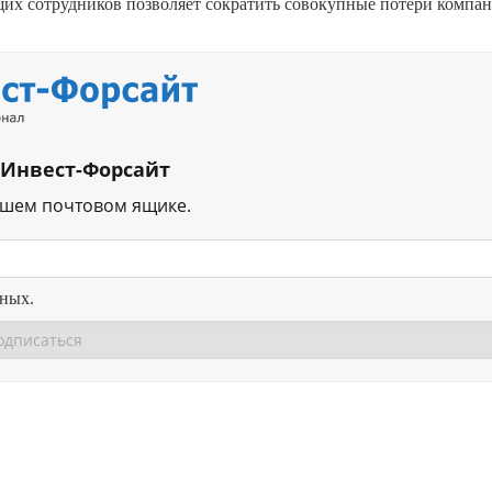
щих сотрудников позволяет сократить совокупные потери компа
 Инвест-Форсайт
ашем почтовом ящике.
нных.
Перейти в
Перейти в
Д