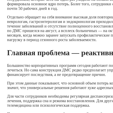
формировала основное ядро потерь. Более того, сотрудники 
почти 50 рабочих дней в год.
Отдельно обращает на себя внимание высокая доля повторны
неврологам, гастроэнтерологам и эндокринологам приходил
течение заболеваний и отсутствие полноценного восстановл
по ДМС пришелся на август, а всплеск больничных — на октя
месяцев, когда можно заранее запускать профилактические
нагрузку в период сезонного роста заболеваемости.
Главная проблема — реактивн
Большинство корпоративных программ сегодня работают по 
лечиться. Но сама конструкция ДМС редко предполагает упр
финансирует последствия, а не предотвращение причин.
При этом данные показывают, что основной объем потерь к
значит, что универсальные решения работают хуже адресны
Для части сотрудников необходимы регулярная диспансериза
лечения, поддержка сна и режима восстановления. Для дру
телемедицина или психологическая поддержка.