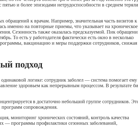
с пятью и более эпизодами нетрудоспособности в среднем терял
х обращений к врачам. Например, значительная часть визитов к
ась именно на повторные приемы, что указывает на хроническое
ения. Сезонность также оказалась предсказуемой. Пик обращен
брь. То есть у работодателя фактически есть окно в несколько
 программы, вакцинацию и меры поддержки сотрудников, снижая
ый подход
одинаковой логике: сотрудник заболел — система помогает ему
авление здоровьем как непрерывным процессом. В результате б
онцентрируется в достаточно небольшой группе сотрудников. Эт
х программ сопровождения.
ция, мониторинг хронических состояний, контроль качества
гих — программы профилактики сезонных заболеваний,