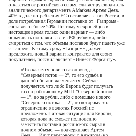
отказаться от российского сырья, считает руководитель
аналитического департамента AMarkets
Артем Деев
.
40% в доле потребления ЕС составляет газ из России, в
доле потребления Германии поставки от «Газпрома»
составляют более 50%. Поэтому у европейцев в
настоящее время только один вариант — либо
оплачивать поставки газа из РФ рублями, либо
смириться с тем, что объемы поставок будут падать уже
с 1 апреля. К этому сроку «Газпром» должен
предложить новый вариант контрактов для своих
покупателей, пояснил эксперт «Инвест-Форсайту».
«Что касается нового газопровода
“Северный поток — 2”, то его судьба в
данной обстановке меняется. Сейчас
получается, что либо Европа будет получать
газ по работающему МГП “Северный поток
— 1”, но за рубли, либо с помощью нового
“Северного потока — 2”, по которому это
ограничение в валютах Россией не
предложено. Патовая ситуация для Европы,
которая пока не сможет полноценно
заместить поставки российского сырья в
полном объеме, — подчеркивает Артем
Деев. — Идут переговоры с Алжиром (но