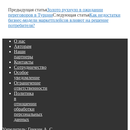
Предыдущая статья
Золото рухнуло в ожидании
переговоров в Турции
Следующая статья
Как недостатки
бизнес-модели маркетплейсов влияют на решение
потребителя?
О нас
Авторам
Наши
партнеры
Контакты
Сотрудничество
Особое
уведомление
Ограничение
ответственности
Политика
в
отношении
обработки
персональных
данных
Учредитель: Генкин А. С.