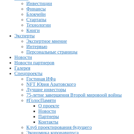
Инвестиции
Финансы
Блокчейн
Стартапы
Технологии
Книги
Эксперты
Экспертное мнение
Интервью
Персональные страницы
Новости
Новости партнеров
Галерея
Спецпроекты
Гостиная ИФа
NFT Юрия Аратовского
Лучшие инвесторы
75-летие завершения Второй мировоой войны
#ГолосПамяти
О проекте
Новости
Партнеры
Контакты
Клуб проектирования будущего
Экономика коронавируса