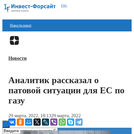
ENG
Инвестклимат
Финансы
Перейти в
Дзен
Инвестиции
Новости
Блокчейн
Стартапы
Аналитик рассказал о
Технологии
патовой ситуации для ЕС по
ESG
газу
Книги
29 марта, 2022, 18:13
29 марта, 2022