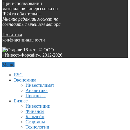
При использовании
материалов гиперссылка на
IF24.ru обязательна.
Мнение редакции может не
совпадать с мнением автора
Политика
конфиденциальности
© ООО
«Инвест-Форсайт», 2012-
2026
Меню
ESG
Экономика
Инвестклимат
Аналитика
Прогнозы
Бизнес
Инвестиции
Финансы
Блокчейн
Стартапы
Технологии