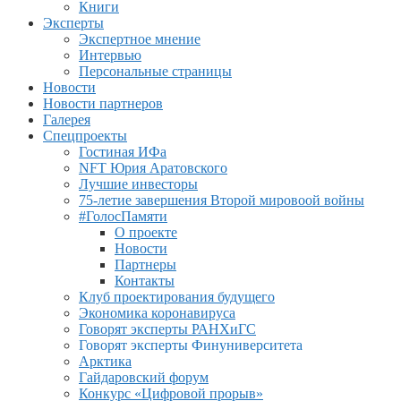
Книги
Эксперты
Экспертное мнение
Интервью
Персональные страницы
Новости
Новости партнеров
Галерея
Спецпроекты
Гостиная ИФа
NFT Юрия Аратовского
Лучшие инвесторы
75-летие завершения Второй мировоой войны
#ГолосПамяти
О проекте
Новости
Партнеры
Контакты
Клуб проектирования будущего
Экономика коронавируса
Говорят эксперты РАНХиГС
Говорят эксперты Финуниверситета
Арктика
Гайдаровский форум
Конкурс «Цифровой прорыв»