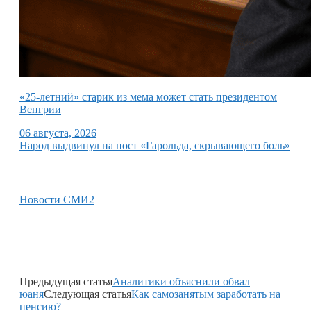
«25-летний» старик из мема может стать президентом
Венгрии
06 августа, 2026
Народ выдвинул на пост «Гарольда, скрывающего боль»
Новости СМИ2
Предыдущая статья
Аналитики объяснили обвал
юаня
Следующая статья
Как самозанятым заработать на
пенсию?