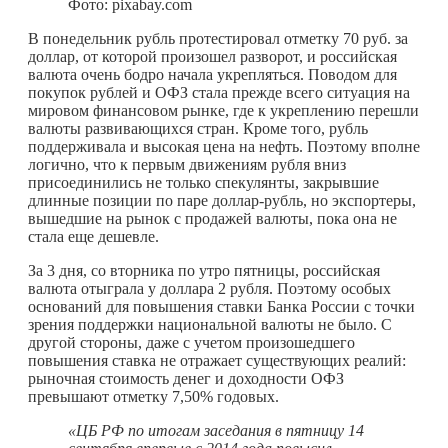
Фото: pixabay.com
В понедельник рубль протестировал отметку 70 руб. за
доллар, от которой произошел разворот, и российская
валюта очень бодро начала укрепляться. Поводом для
покупок рублей и ОФЗ стала прежде всего ситуация на
мировом финансовом рынке, где к укреплению перешли
валюты развивающихся стран. Кроме того, рубль
поддерживала и высокая цена на нефть. Поэтому вполне
логично, что к первым движениям рубля вниз
присоединились не только спекулянты, закрывшие
длинные позиции по паре доллар-рубль, но экспортеры,
вышедшие на рынок с продажей валюты, пока она не
стала еще дешевле.
За 3 дня, со вторника по утро пятницы, российская
валюта отыграла у доллара 2 рубля. Поэтому особых
оснований для повышения ставки Банка России с точки
зрения поддержки национальной валюты не было. С
другой стороны, даже с учетом произошедшего
повышения ставка не отражает существующих реалий:
рыночная стоимость денег и доходности ОФЗ
превышают отметку 7,50% годовых.
«ЦБ РФ по итогам заседания в пятницу 14