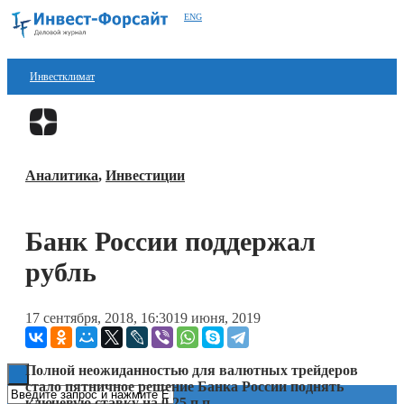
ENG
Инвестклимат
Финансы
Перейти в
Дзен
Инвестиции
Аналитика
,
Инвестиции
Блокчейн
Стартапы
Банк России поддержал
Технологии
рубль
ESG
17 сентября, 2018, 16:30
19 июня, 2019
Книги
Полной неожиданностью для валютных трейдеров
стало пятничное решение Банка России поднять
ключевую ставку на 0,25 п.п.