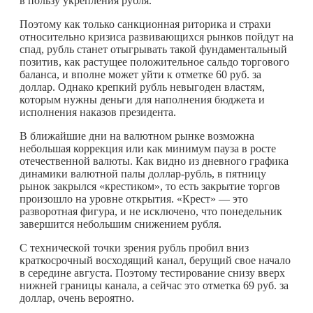
в пользу укрепления рубля.
Поэтому как только санкционная риторика и страхи
относительно кризиса развивающихся рынков пойдут на
спад, рубль станет отыгрывать такой фундаментальный
позитив, как растущее положительное сальдо торгового
баланса, и вполне может уйти к отметке 60 руб. за
доллар. Однако крепкий рубль невыгоден властям,
которым нужны деньги для наполнения бюджета и
исполнения наказов президента.
В ближайшие дни на валютном рынке возможна
небольшая коррекция или как минимум пауза в росте
отечественной валюты. Как видно из дневного графика
динамики валютной палы доллар-рубль, в пятницу
рынок закрылся «крестиком», то есть закрытие торгов
произошло на уровне открытия. «Крест» — это
разворотная фигура, и не исключено, что понедельник
завершится небольшим снижением рубля.
С технической точки зрения рубль пробил вниз
краткосрочный восходящий канал, берущий свое начало
в середине августа. Поэтому тестирование снизу вверх
нижней границы канала, а сейчас это отметка 69 руб. за
доллар, очень вероятно.