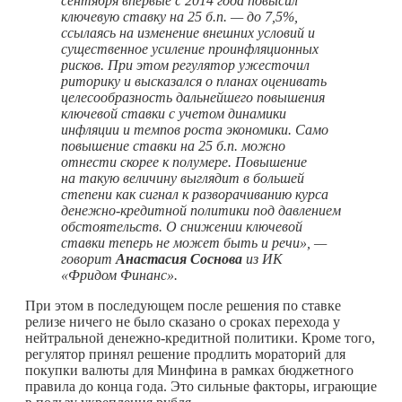
сентября впервые с 2014 года повысил
ключевую ставку на 25 б.п. — до 7,5%,
ссылаясь на изменение внешних условий и
существенное усиление проинфляционных
рисков. При этом регулятор ужесточил
риторику и высказался о планах оценивать
целесообразность дальнейшего повышения
ключевой ставки с учетом динамики
инфляции и темпов роста экономики. Само
повышение ставки на 25 б.п. можно
отнести скорее к полумере. Повышение
на такую величину выглядит в большей
степени как сигнал к разворачиванию курса
денежно-кредитной политики под давлением
обстоятельств. О снижении ключевой
ставки теперь не может быть и речи», —
говорит
Анастасия Соснова
из ИК
«Фридом Финанс».
При этом в последующем после решения по ставке
релизе ничего не было сказано о сроках перехода у
нейтральной денежно-кредитной политики. Кроме того,
регулятор принял решение продлить мораторий для
покупки валюты для Минфина в рамках бюджетного
правила до конца года. Это сильные факторы, играющие