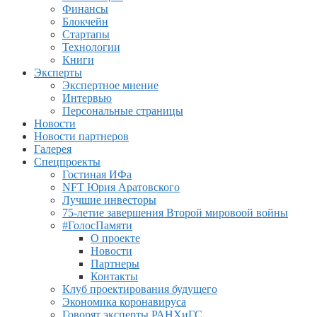
Финансы
Блокчейн
Стартапы
Технологии
Книги
Эксперты
Экспертное мнение
Интервью
Персональные страницы
Новости
Новости партнеров
Галерея
Спецпроекты
Гостиная ИФа
NFT Юрия Аратовского
Лучшие инвесторы
75-летие завершения Второй мировоой войны
#ГолосПамяти
О проекте
Новости
Партнеры
Контакты
Клуб проектирования будущего
Экономика коронавируса
Говорят эксперты РАНХиГС