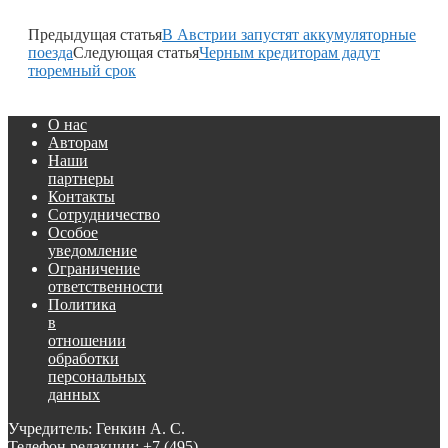
Предыдущая статья
В Австрии запустят аккумуляторные
поезда
Следующая статья
Черным кредиторам дадут
тюремный срок
О нас
Авторам
Наши
партнеры
Контакты
Сотрудничество
Особое
уведомление
Ограничение
ответственности
Политика
в
отношении
обработки
персональных
данных
Учредитель: Генкин А. С.
Телефон редакции:
+7 (495)