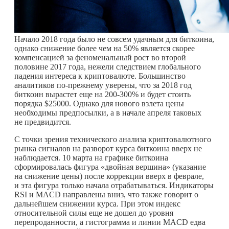
Начало 2018 года было не совсем удачным для биткоина,
однако снижение более чем на 50% является скорее
компенсацией за феноменальный рост во второй
половине 2017 года, нежели следствием глобального
падения интереса к криптовалюте. Большинство
аналитиков по-прежнему уверены, что за 2018 год
биткоин вырастет еще на 200-300% и будет стоить
порядка $25000. Однако для нового взлета цены
необходимы предпосылки, а в начале апреля таковых
не предвидится.
С точки зрения технического анализа криптовалютного
рынка сигналов на разворот курса биткоина вверх не
наблюдается. 10 марта на графике биткоина
сформировалась фигура «двойная вершина» (указание
на снижение цены) после коррекции вверх в феврале,
и эта фигура только начала отрабатываться. Индикаторы
RSI и MACD направлены вниз, что также говорит о
дальнейшем снижении курса. При этом индекс
относительной силы еще не дошел до уровня
перепроданности, а гистограмма и линии MACD едва