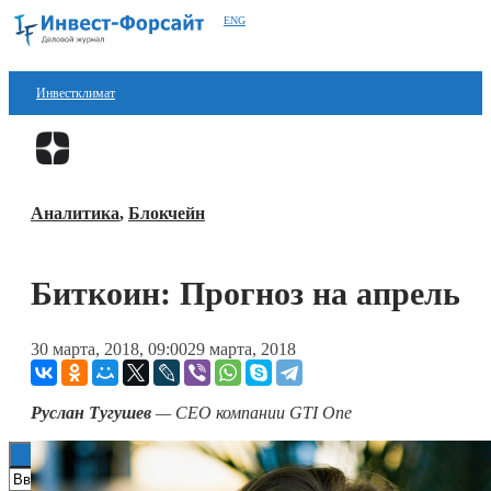
ENG
Инвестклимат
Финансы
Перейти в
Дзен
Инвестиции
Аналитика
,
Блокчейн
Блокчейн
Стартапы
Биткоин: Прогноз на апрель
Технологии
30 марта, 2018, 09:00
29 марта, 2018
ESG
Книги
Руслан Тугушев
—
CEO
компании
GTI
One