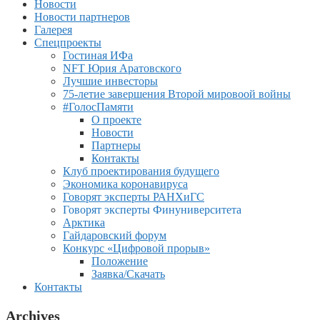
Новости
Новости партнеров
Галерея
Спецпроекты
Гостиная ИФа
NFT Юрия Аратовского
Лучшие инвесторы
75-летие завершения Второй мировоой войны
#ГолосПамяти
О проекте
Новости
Партнеры
Контакты
Клуб проектирования будущего
Экономика коронавируса
Говорят эксперты РАНХиГС
Говорят эксперты Финуниверситета
Арктика
Гайдаровский форум
Конкурс «Цифровой прорыв»
Положение
Заявка/Скачать
Контакты
Archives