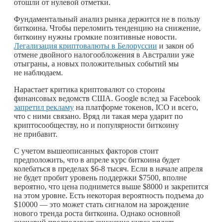
отошли от нулевой отметки.
Фундаментальный анализ рынка держится не в пользу
биткоина. Чтобы переломить тенденцию на снижение,
биткоину нужны громкие позитивные новости.
Легализация криптовалюты в Белоруссии
и закон об
отмене двойного налогообложения в Австралии уже
отыграны, а новых положительных событий мы
не наблюдаем.
Нарастает критика криптовалют со стороны
финансовых ведомств США. Google вслед за Facebook
запретил рекламу
на платформе токенов, ICO и всего,
что с ними связано. Вряд ли такая мера ударит по
криптосообществу, но и популярности биткоину
не прибавит.
С учетом вышеописанных факторов стоит
предположить, что в апреле курс биткоина будет
колебаться в пределах $6-8 тысяч. Если в начале апреля
не будет пробит уровень поддержки $7500, вполне
вероятно, что цена поднимется выше $8000 и закрепится
на этом уровне. Есть некоторая вероятность подъема до
$10000 — это может стать сигналом на зарождение
нового тренда роста биткоина. Однако основной