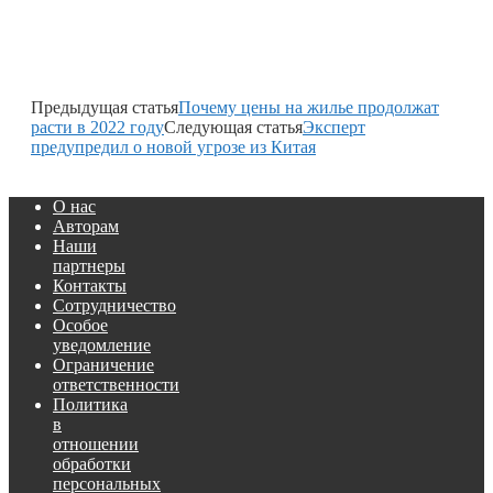
Предыдущая статья
Почему цены на жилье продолжат
расти в 2022 году
Следующая статья
Эксперт
предупредил о новой угрозе из Китая
О нас
Авторам
Наши
партнеры
Контакты
Сотрудничество
Особое
уведомление
Ограничение
ответственности
Политика
в
отношении
обработки
персональных