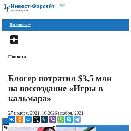
ENG
Инвестклимат
Финансы
Перейти в
Дзен
Инвестиции
Новости
Блокчейн
Стартапы
Блогер потратил $3,5 млн
Технологии
на воссоздание «Игры в
ESG
кальмара»
Книги
27 ноября, 2021, 10:26
26 ноября, 2021