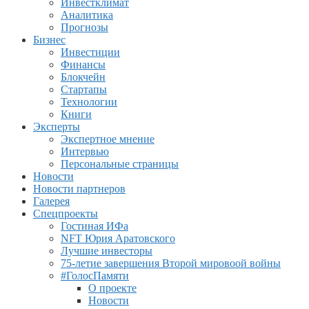
Инвестклимат
Аналитика
Прогнозы
Бизнес
Инвестиции
Финансы
Блокчейн
Стартапы
Технологии
Книги
Эксперты
Экспертное мнение
Интервью
Персональные страницы
Новости
Новости партнеров
Галерея
Спецпроекты
Гостиная ИФа
NFT Юрия Аратовского
Лучшие инвесторы
75-летие завершения Второй мировоой войны
#ГолосПамяти
О проекте
Новости