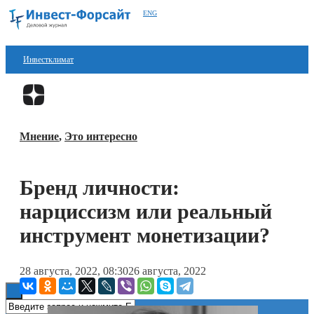
ENG
Инвестклимат
Финансы
Перейти в
Дзен
Инвестиции
Мнение
,
Это интересно
Блокчейн
Стартапы
Бренд личности:
Технологии
нарциссизм или реальный
ESG
инструмент монетизации?
Книги
28 августа, 2022, 08:30
26 августа, 2022