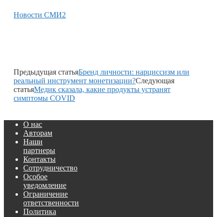
Новости СМИ2
Предыдущая статья
Бренд личности: нарциссизм или
реальный инструмент монетизации?
Следующая
статья
Медик сказала, какие продукты устранят
симптомы COVID
О нас
Авторам
Наши
партнеры
Контакты
Сотрудничество
Особое
уведомление
Ограничение
ответственности
Политика