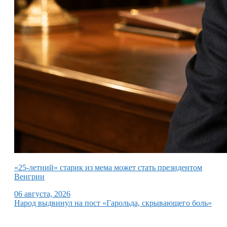
«25-летний» старик из мема может стать президентом
Венгрии
06 августа, 2026
Народ выдвинул на пост «Гарольда, скрывающего боль»