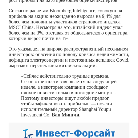
рост прибыли на 82% превзошел оценки экспертов.
Согласно расчетам Bloomberg Intelligence, совокупная
прибыль на акцию неожиданно выросла на 9,4% для
более чем половины участников странового индекса
MSCI China. Несмотря на это, китайский индекс упал
более чем на 3%, отставая от общеазиатского ориентира,
который вырос почти на 1%.
Это указывает на широко распространенный пессимизм
инвесторов: опасения по поводу кризиса недвижимости,
дефицита электроэнергии и постоянных вспышек Covid,
омрачают перспективы китайских акций.
«Сейчас действительно трудные времена.
Сезон отчетности завершается на следующей
неделе, а некоторые компании сообщают
плохие новости только в последние минуты.
Поэтому инвесторы ищут любой предлог,
чтобы зафиксировать прибыль», — пояснил
исполнительный директор Shanghai Youpu
Investment Co.
Ван Мингли
.