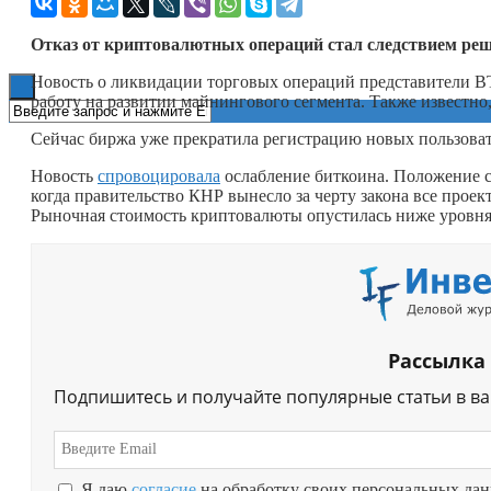
Книги
Отказ от криптовалютных операций стал следствием реш
Новость о ликвидации торговых операций представители
работу на развитии майнингового сегмента. Также известно
Сейчас биржа уже прекратила регистрацию новых пользоват
Новость
спровоцировала
ослабление биткоина. Положение с
когда правительство КНР вынесло за черту закона все проек
Рыночная стоимость криптовалюты опустилась ниже уровня 
Рассылка
Подпишитесь и получайте популярные статьи в в
Я даю
согласие
на обработку своих персональных да