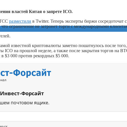
ения властей Китая о запрете ICO.
 BTCC
разместили
в Twitter. Теперь эксперты биржи сосредоточат 
, что ограничение не затронет торги с международными клиента
елей.
амой известной криптовалюты заметно пошатнулось после того,
ты ICO на прошлой неделе, а также после закрытия торгов на B
в $3 000 против рекордных $5 000.
 Инвест-Форсайт
ашем почтовом ящике.
нных.