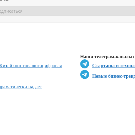
Перейти в
Перейти в
Д
Наши телеграм-каналы:
Китай
криптовалюта
цифровая
Стартапы и технол
Новые бизнес-трен
драматически падает