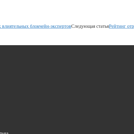
х влиятельных блокчейн-экспертов
Следующая статья
Рейтинг от
льна.