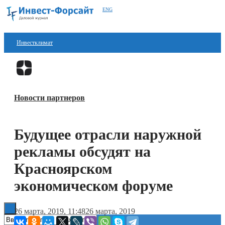
ENG
Инвестклимат
Финансы
Перейти в
Дзен
Инвестиции
Новости партнеров
Блокчейн
Стартапы
Будущее отрасли наружной
Технологии
рекламы обсудят на
ESG
Красноярском
экономическом форуме
Книги
26 марта, 2019, 11:48
26 марта, 2019