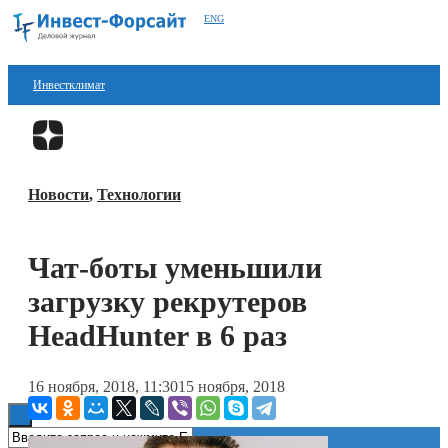
ENG
Инвестклимат
Финансы
Перейти в
Дзен
Инвестиции
Новости
,
Технологии
Блокчейн
Стартапы
Чат-боты уменьшили
Технологии
загрузку рекрутеров
ESG
HeadHunter в 6 раз
Книги
16 ноября, 2018, 11:30
15 ноября, 2018