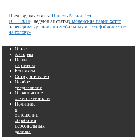
Предыдущая статья
“Инвест-Регион” от
16.11.2018
Следующая статья
Смоленские парни хотят
перевернуть рынок автомобильных классифайдов «с ног
на голову»
О нас
Авторам
Наши
партнеры
Контакты
Сотрудничество
Особое
уведомление
Ограничение
ответственности
Политика
в
отношении
обработки
персональных
данных