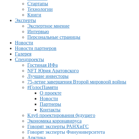
Стартапы
Технологии
Книги
Эксперты
Экспертное мнение
Интервью
Персональные страницы
Новости
Новости партнеров
Галерея
Спецпроекты
Гостиная ИФа
NFT Юрия Аратовского
Лучшие инвесторы
75-летие завершения Второй мировоой войны
#ГолосПамяти
О проекте
Новости
Партнеры
Контакты
Клуб проектирования будущего
Экономика коронавируса
Говорят эксперты РАНХиГС
Говорят эксперты Финуниверситета
Арктика