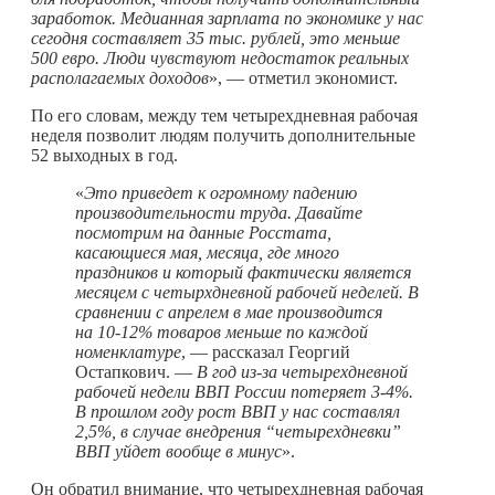
заработок. Медианная зарплата по экономике у нас
сегодня составляет 35 тыс. рублей, это меньше
500 евро. Люди чувствуют недостаток реальных
располагаемых доходов
», — отметил экономист.
По его словам, между тем четырехдневная рабочая
неделя позволит людям получить дополнительные
52 выходных в год.
«
Это приведет к огромному падению
производительности труда. Давайте
посмотрим на данные Росстата,
касающиеся мая, месяца, где много
праздников и который фактически является
месяцем с четырхдневной рабочей неделей. В
сравнении с апрелем в мае производится
на 10-12% товаров меньше по каждой
номенклатуре
, — рассказал Георгий
Остапкович. —
В год из-за четырехдневной
рабочей недели ВВП России потеряет 3-4%.
В прошлом году рост ВВП у нас составлял
2,5%, в случае внедрения “четырехдневки”
ВВП уйдет вообще в минус
».
Он обратил внимание, что четырехдневная рабочая