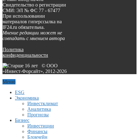
Свидетельство о регистрации
СМИ: ЭЛ № ФС 77 - 67477
При использовании
материалов гиперссылка на
IF24.ru обязательна.
Мнение редакции может не
совпадать с мнением автора
Политика
конфиденциальности
© ООО
«Инвест-Форсайт», 2012-
2026
Меню
ESG
Экономика
Инвестклимат
Аналитика
Прогнозы
Бизнес
Инвестиции
Финансы
Блокчейн