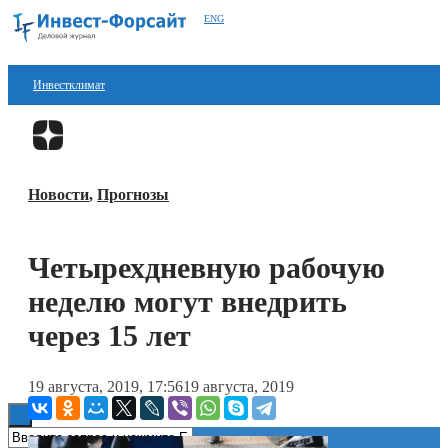
ENG
Инвестклимат
Финансы
Перейти в
Дзен
Инвестиции
Новости
,
Прогнозы
Блокчейн
Стартапы
Четырехдневную рабочую
Технологии
неделю могут внедрить
ESG
через 15 лет
Книги
19 августа, 2019, 17:56
19 августа, 2019