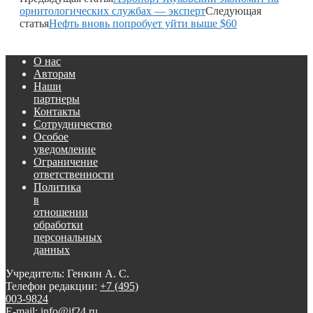
орнитологических службах — эксперт
Следующая
статья
Нефть вновь попробует уйти выше $60
О нас
Авторам
Наши
партнеры
Контакты
Сотрудничество
Особое
уведомление
Ограничение
ответственности
Политика
в
отношении
обработки
персональных
данных
Учредитель: Генкин А. С.
Телефон редакции:
+7 (495)
003-9824
E-mail: info@if24.ru