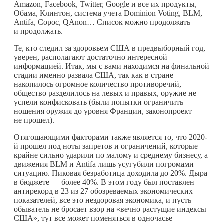
Amazon, Facebook, Twitter, Google и все их продукты,
Обама, Клинтон, система учета Dominion Voting, BLM,
Antifa, Сорос, QAnon… Список можно продолжать
и продолжать.
Те, кто следил за здоровьем США в предвыборный год,
уверен, располагают достаточно интересной
информацией. Итак, мы с вами находимся на финальной
стадии именно развала США, так как в стране
накопилось огромное количество противоречий,
общество разделилось на левых и правых, оружие не
успели конфисковать (были попытки ограничить
ношения оружия до уровня Франции, законопроект
не прошел).
Отягощающими факторами также является то, что 2020-
й прошел под ноты запретов и ограничений, которые
крайне сильно ударили по малому и среднему бизнесу, а
движения BLM и Antifa лишь усугубили погромами
ситуацию. Пиковая безработица доходила до 20%. Дыра
в бюджете — более 40%. В этом году был поставлен
антирекорд в 23 из 27 обозреваемых экономических
показателей, все это нездоровая экономика, и пусть
обыватель не бросает взор на «вечно растущие индексы
США», тут все может поменяться в одночасье —