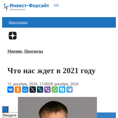
ENG
Инвестклимат
Финансы
Перейти в
Дзен
Инвестиции
Мнение
,
Прогнозы
Блокчейн
Стартапы
Что нас ждет в 2021 году
Технологии
31 декабря, 2020, 15:00
28 декабря, 2020
ESG
Книги