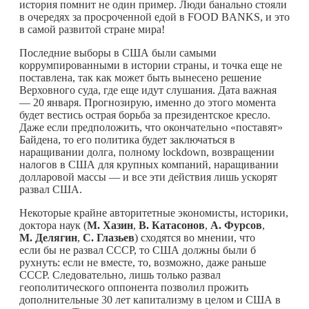
история помнит не один пример. Люди банально стояли
в очередях за просроченной едой в FOOD BANKS, и это
в самой развитой стране мира!
Последние выборы в США были самыми
коррумпированными в истории страны, и точка еще не
поставлена, так как может быть вынесено решение
Верховного суда, где еще идут слушания. Дата важная
— 20 января. Прогнозирую, именно до этого момента
будет вестись острая борьба за президентское кресло.
Даже если предположить, что окончательно «поставят»
Байдена, то его политика будет заключаться в
наращивании долга, полному lockdown, возвращении
налогов в США для крупных компаний, наращивании
долларовой массы — и все эти действия лишь ускорят
развал США.
Некоторые крайне авторитетные экономисты, историки,
доктора наук (
М. Хазин
,
В. Катасонов
,
А. Фурсов
,
М. Делягин
,
С. Глазьев
) сходятся во мнении, что
если бы не развал СССР, то США должны были б
рухнуть: если не вместе, то, возможно, даже раньше
СССР. Следовательно, лишь только развал
геополитического оппонента позволил прожить
дополнительные 30 лет капитализму в целом и США в