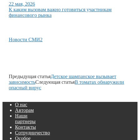
22 мая, 2026
К каким вызовам важно готовиться участникам
финансового рынка
Новости СМИ2
Предыдущая статья
Детское шампанское вызывает
зависимость
Следующая статья
В томатах обнаружили
опасный вирус
О нас
Авторам
Наши
партнеры
Контакты
Сотрудничество
Особое