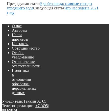
Предыдущая статья
Еда без вреда: главные тренды
уходящего года
Следующая статья
Что нас ждет в 2021
году
О нас
Авторам
Наши
партнеры
Контакты
Сотрудничество
Особое
уведомление
Ограничение
ответственности
Политика
в
отношении
обработки
персональных
данных
Учредитель: Генкин А. С.
Телефон редакции:
+7 (495)
003-9824