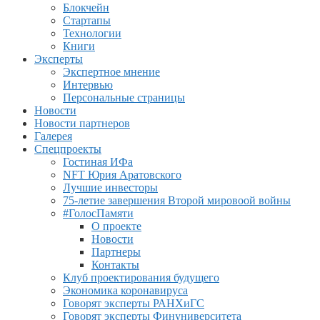
Блокчейн
Стартапы
Технологии
Книги
Эксперты
Экспертное мнение
Интервью
Персональные страницы
Новости
Новости партнеров
Галерея
Спецпроекты
Гостиная ИФа
NFT Юрия Аратовского
Лучшие инвесторы
75-летие завершения Второй мировоой войны
#ГолосПамяти
О проекте
Новости
Партнеры
Контакты
Клуб проектирования будущего
Экономика коронавируса
Говорят эксперты РАНХиГС
Говорят эксперты Финуниверситета