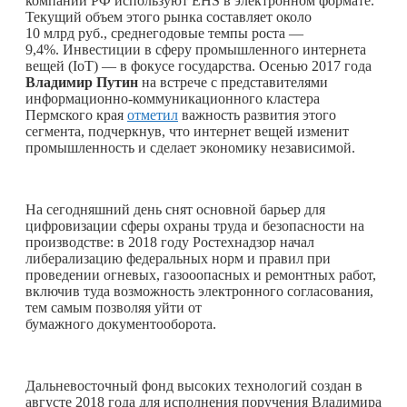
компаний РФ используют EHS в электронном формате.
Текущий объем этого рынка составляет около
10 млрд руб., среднегодовые темпы роста —
9,4%. Инвестиции в сферу промышленного интернетa
вещей (IoT) — в фокусе государства. Осенью 2017 года
Владимир Путин
на встрече с представителями
информационно-коммуникационного кластера
Пермского края
отметил
важность развития этого
сегмента, подчеркнув, что интернет вещей изменит
промышленность и сделает экономику независимой.
На сегодняшний день снят основной барьер для
цифровизации сферы охраны труда и безопасности на
производстве: в 2018 году Ростехнадзор начал
либерализацию федеральных норм и правил при
проведении огневых, газооопасных и ремонтных работ,
включив туда возможность электронного согласования,
тем самым позволяя уйти от
бумажного документооборота.
Дальневосточный фонд высоких технологий создан в
августе 2018 года для исполнения поручения Владимира