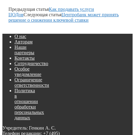
Предыдущая статья
Как продавать услуги
ЦОДов
Следующая статья
Центробанк может принять
решение о снижении ключевой ставки
О нас
Авторам
Наши
партнеры
Контакты
Сотрудничество
Особое
уведомление
Ограничение
ответственности
Политика
в
отношении
обработки
персональных
данных
Учредитель: Генкин А. С.
Телефон редакции:
+7 (495)