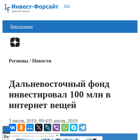
ENG
Инвестклимат
Финансы
Перейти в
Дзен
Инвестиции
Регионы / Новости
Блокчейн
Стартапы
Дальневосточный фонд
Технологии
инвестировал 100 млн в
ESG
интернет вещей
Книги
5 июля, 2019, 09:43
5 июля, 2019