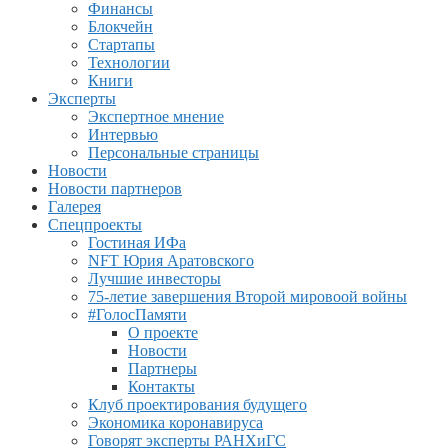
Финансы
Блокчейн
Стартапы
Технологии
Книги
Эксперты
Экспертное мнение
Интервью
Персональные страницы
Новости
Новости партнеров
Галерея
Спецпроекты
Гостиная ИФа
NFT Юрия Аратовского
Лучшие инвесторы
75-летие завершения Второй мировоой войны
#ГолосПамяти
О проекте
Новости
Партнеры
Контакты
Клуб проектирования будущего
Экономика коронавируса
Говорят эксперты РАНХиГС