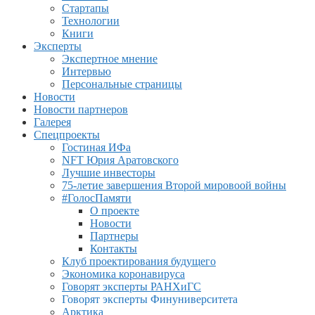
Стартапы
Технологии
Книги
Эксперты
Экспертное мнение
Интервью
Персональные страницы
Новости
Новости партнеров
Галерея
Спецпроекты
Гостиная ИФа
NFT Юрия Аратовского
Лучшие инвесторы
75-летие завершения Второй мировоой войны
#ГолосПамяти
О проекте
Новости
Партнеры
Контакты
Клуб проектирования будущего
Экономика коронавируса
Говорят эксперты РАНХиГС
Говорят эксперты Финуниверситета
Арктика