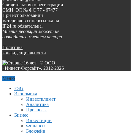
Свидетельство о регистрации
СМИ: ЭЛ № ФС 77 - 67477
При использовании
материалов гиперссылка на
IF24.ru обязательна.
Мнение редакции может не
совпадать с мнением автора
Политика
конфиденциальности
© ООО
«Инвест-Форсайт», 2012-
2026
Меню
ESG
Экономика
Инвестклимат
Аналитика
Прогнозы
Бизнес
Инвестиции
Финансы
Блокчейн