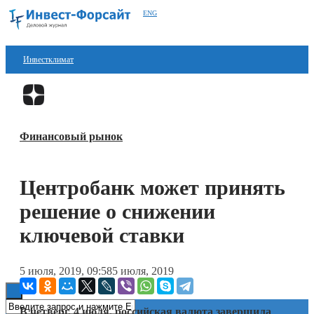
ENG
Инвестклимат
Финансы
Перейти в
Дзен
Инвестиции
Финансовый рынок
Блокчейн
Стартапы
Центробанк может принять
Технологии
решение о снижении
ESG
ключевой ставки
Книги
5 июля, 2019, 09:58
5 июля, 2019
В четверг, 4 июля, российская валюта завершила