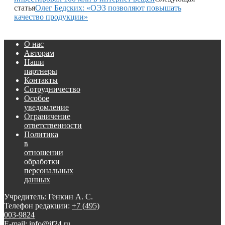
статья
Олег Бедских: «ОЭЗ позволяют повышать
качество продукции»
О нас
Авторам
Наши
партнеры
Контакты
Сотрудничество
Особое
уведомление
Ограничение
ответственности
Политика
в
отношении
обработки
персональных
данных
Учредитель: Генкин А. С.
Телефон редакции:
+7 (495)
003-9824
E-mail: info@if24.ru