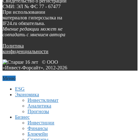
Свидетельство о регистрации
СМИ: ЭЛ № ФС 77 - 67477
При использовании
материалов гиперссылка на
IF24.ru обязательна.
Мнение редакции может не
совпадать с мнением автора
Политика
конфиденциальности
© ООО
«Инвест-Форсайт», 2012-
2026
Меню
ESG
Экономика
Инвестклимат
Аналитика
Прогнозы
Бизнес
Инвестиции
Финансы
Блокчейн
Стартапы