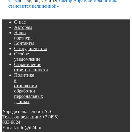
тысяч
Следующая статья
Виктор Абрамов: «Экономика
становится нелинейной»
О нас
Авторам
Наши
партнеры
Контакты
Сотрудничество
Особое
уведомление
Ограничение
ответственности
Политика
в
отношении
обработки
персональных
данных
Учредитель: Генкин А. С.
Телефон редакции:
+7 (495)
003-9824
E-mail: info@if24.ru