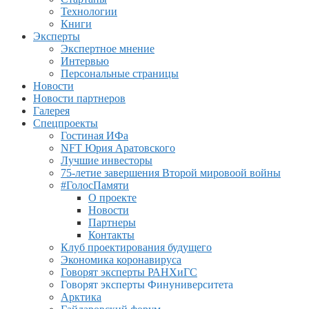
Технологии
Книги
Эксперты
Экспертное мнение
Интервью
Персональные страницы
Новости
Новости партнеров
Галерея
Спецпроекты
Гостиная ИФа
NFT Юрия Аратовского
Лучшие инвесторы
75-летие завершения Второй мировоой войны
#ГолосПамяти
О проекте
Новости
Партнеры
Контакты
Клуб проектирования будущего
Экономика коронавируса
Говорят эксперты РАНХиГС
Говорят эксперты Финуниверситета
Арктика