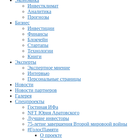
Экономика
Инвестклимат
Аналитика
Прогнозы
Бизнес
Инвестиции
Финансы
Блокчейн
Стартапы
Технологии
Книги
Эксперты
Экспертное мнение
Интервью
Персональные страницы
Новости
Новости партнеров
Галерея
Спецпроекты
Гостиная ИФа
NFT Юрия Аратовского
Лучшие инвесторы
75-летие завершения Второй мировоой войны
#ГолосПамяти
О проекте