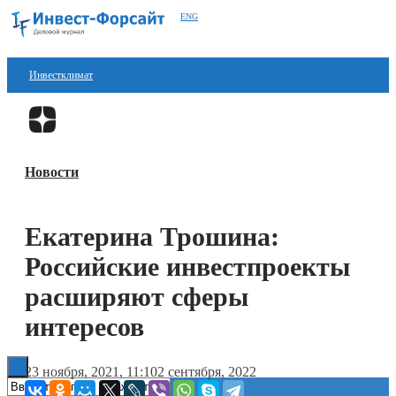
ENG
Инвестклимат
Финансы
Перейти в
Дзен
Инвестиции
Новости
Блокчейн
Стартапы
Екатерина Трошина:
Технологии
Российские инвестпроекты
ESG
расширяют сферы
интересов
Книги
23 ноября, 2021, 11:10
2 сентября, 2022