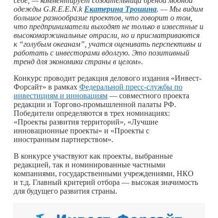
себе, — комментирует создательница бренда модной
одежды G.R.E.E.N.k
Екатерина Трошина
. — Мы видим
большое разнообразие проектов, что говорит о том,
что предприниматели выходят не только в известные и
высокомаржинальные отрасли, но и присматриваются
к “голубым океанам”, учатся оценивать перспективы и
работать с инвесторами вдолгую. Это позитивный
тренд для экономики страны в целом».
Конкурс проводит редакция делового издания «Инвест-
Форсайт» в рамках
Федеральной пресс-службы по
инвестициям и инновациям
— совместного проекта
редакции и Торгово-промышленной палаты РФ.
Победители определяются в трех номинациях:
«Проекты развития территорий», «Лучшие
инновационные проекты» и «Проекты с
иностранным партнерством».
В конкурсе участвуют как проекты, выбранные
редакцией, так и номинированные частными
компаниями, государственными учреждениями, НКО
и т.д. Главный критерий отбора — высокая значимость
для будущего развития страны.