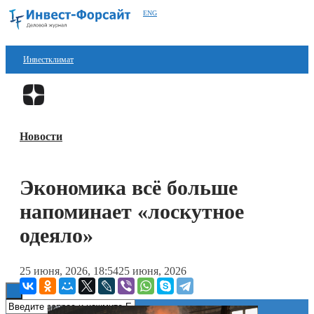
ENG
Инвестклимат
Финансы
Перейти в
Дзен
Инвестиции
Новости
Блокчейн
Стартапы
Экономика всё больше
Технологии
напоминает «лоскутное
ESG
одеяло»
Книги
25 июня, 2026, 18:54
25 июня, 2026