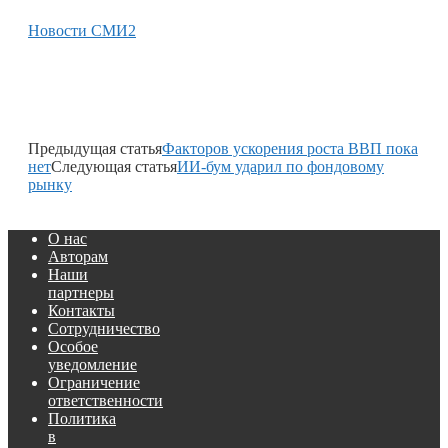
Новости СМИ2
Предыдущая статья
Факторов ускорения роста ВВП пока
нет
Следующая статья
ИИ-бум ударил по фондовому
рынку
О нас
Авторам
Наши
партнеры
Контакты
Сотрудничество
Особое
уведомление
Ограничение
ответственности
Политика
в