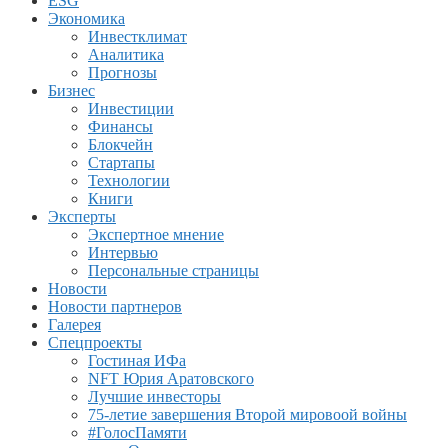
ESG
Экономика
Инвестклимат
Аналитика
Прогнозы
Бизнес
Инвестиции
Финансы
Блокчейн
Стартапы
Технологии
Книги
Эксперты
Экспертное мнение
Интервью
Персональные страницы
Новости
Новости партнеров
Галерея
Спецпроекты
Гостиная ИФа
NFT Юрия Аратовского
Лучшие инвесторы
75-летие завершения Второй мировоой войны
#ГолосПамяти