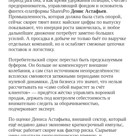
период разгона, а как время удержания позиций, считает
предприниматель, управляющий фондом и основатель
финтех-платформы SharesPro
Денис Астафьев
.
Промышленность, которая должна была стать опорой,
сейчас скорее тянет вниз: майские цифры по выпуску
показывают, что инерция роста закончилась, и любое
дальнейшее движение потребует заметно больших
усилий. А просадка в добыче не только бьёт по выручке
отдельных компаний, но и ослабляет смежные цепочки
поставок и логистику.
Потребительский спрос перестал быть предсказуемым
буфером. Он больше не компенсирует внешние
колебания, а сам стал источником неопределённости:
всплески сменяются затяжными периодами почти
нулевой динамики. Для бизнеса это значит, что нельзя
рассчитывать на «само собой вырастет за счёт
клиентов» — придётся жёстко управлять воронкой
продаж, держать под контролем себестоимость и
внимательно следить за оборачиваемостью,
подчеркивает эксперт.
По оценке Дениса Астафьева, внешний сектор, который
ещё недавно давал экономике краткосрочный импульс,
сейчас работает скорее как фактор риска. Сырьевые
цены отыграли геополитическую премию, и