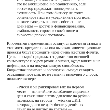
это не амбициозно, но реалистично, если
госсектор продолжит поддерживать
активность. При этом бизнесу не стоит
ориентироваться на усреднённые прогнозы:
важнее смотреть на свои собственные
драйверы — доступ к финансированию,
стабильность спроса в своей нише и
гибкость цепочки поставок».
Ключевыми переменными останутся ключевая ставка и
стоимость кредита: пока она высокая, инвестиционные
проекты будут проходить через очень жёсткий фильтр.
Цены на сырьё продолжат задавать тон внешней
конъюнктуре и курсу рубля, а значит, будут влиять и на
инфляцию, и на покупательную способность.
Бюджетная политика и госзакупки смогут сгладить
отдельные провалы, но не заменят рыночного спроса,
полагает эксперт.
«Риски я бы ранжировал так: на первом
месте — дальнейшее ослабление сырьевых
цен и связанное с этим давление на рубль и
издержки; на втором — жёсткая ДКП,
которая долго не даёт бизнесу дешёвых
денег на развитие; на третьем —