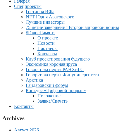
Галерея
Спецпроекты
Гостиная ИФа
NFT Юрия Аратовского
Лучшие инвесторы
75-летие завершения Второй мировоой войны
#ГолосПамяти
О проекте
Новости
Партнеры
Контакты
Клуб проектирования будущего
Экономика коронавируса
Говорят эксперты РАНХиГС
Говорят эксперты Финуниверситета
Арктика
Гайдаровский форум
Конкурс «Цифровой прорыв»
Положение
Заявка/Скачать
Контакты
Archives
Август 2026