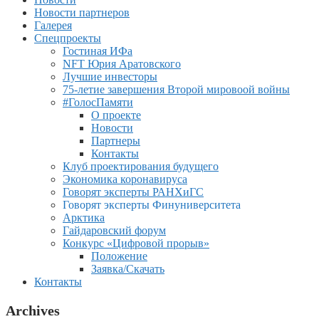
Новости партнеров
Галерея
Спецпроекты
Гостиная ИФа
NFT Юрия Аратовского
Лучшие инвесторы
75-летие завершения Второй мировоой войны
#ГолосПамяти
О проекте
Новости
Партнеры
Контакты
Клуб проектирования будущего
Экономика коронавируса
Говорят эксперты РАНХиГС
Говорят эксперты Финуниверситета
Арктика
Гайдаровский форум
Конкурс «Цифровой прорыв»
Положение
Заявка/Скачать
Контакты
Archives