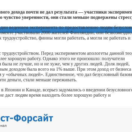
вого дохода почти не дал результата — участники экспериме
о чувство уверенности, они стали меньше подвержены стресс
ндии ведением эксперимента по предоставлению людям безуслов
ерименте участвовали 2000 жителей Финляндии, они безвозмездно
х трудоустройство, финны могли работать, а могли не работать и 
с трудоустройством. Перед экспериментом апологеты данной те
лее хорошую работу. Однако этого не произошло: получатели
я была не лучше, но и не хуже, чем у других людей. Доля людей,
овым доходом была всего на 1% выше. При этом доход от бизнеса
ем у «обычных людей». Единственное, что дал безусловный базо
ти деньги, стали меньше переживать.
же в Японии и Канаде, всерьез задумались о введении безусловног
ие даст людям время находить более хорошую работу и