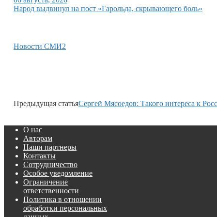
Народ выдвинул на пост «Гарольда, скрывающего боль»
Новости СМИ2
Предыдущая статья
Сергей Мясоедов: Такого интереса к Росс
О нас
Авторам
Наши партнеры
Контакты
Сотрудничество
Особое уведомление
Ограничение
ответственности
Политика в отношении
обработки персональных
данных