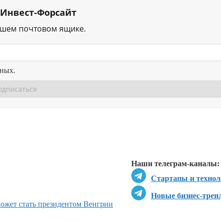
 Инвест-Форсайт
ашем почтовом ящике.
нных.
Перейти в
Перейти в
Д
Наши телеграм-каналы:
Стартапы и технол
Новые бизнес-трен
может стать президентом Венгрии