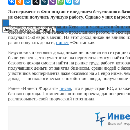
Книги
Эксперимент в Финляндии с введением безусловного базо
не смогли получить лучшую работу. Однако у них выросл
Государственная организация Kena, занимающаяся в Финля
базового дохода, отчиталась о проделанной работе. В эксп
получали 560 евро в месяц. На этот доход никак не влияло и
равно получать деньги,
пишет
«Фонтанка».
Безусловный базовый доход никак не повлиял на ситуацию 
были уверены, что участники эксперимента смогут найти бо
базового дохода смогли найти на рынке труда работу, котора
получавших деньги от занятия бизнесом, среди людей с баз
участников эксперимента даже оказался на 21 евро ниже, ч
доход, — психологическое спокойствие: люди, получающие э
Ранее «Инвест-Форсайт»
писал
, что в ряде стран ЕС, а так
базового дохода. По мнению авторов проекта, данное решен
реализовывать свой творческий потенциал.