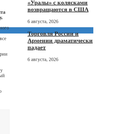
«Уралы» с колясками
возвращаются в США
нта
у.
6 августа, 2026
ного
Торговля России и
все
Армении драматически
падает
ории
6 августа, 2026
 у
вый
о