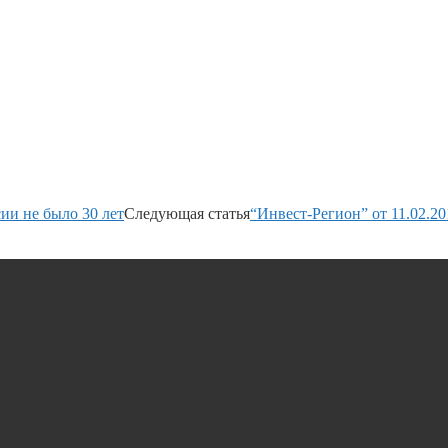
ии не было 30 лет
Следующая статья
“Инвест-Регион” от 11.02.20