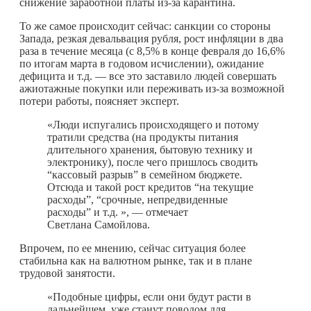
снижение заработной платы из-за карантина.
То же самое происходит сейчас: санкции со стороны
Запада, резкая девальвация рубля, рост инфляции в два
раза в течение месяца (с 8,5% в конце февраля до 16,6%
по итогам марта в годовом исчислении), ожидание
дефицита и т.д. — все это заставило людей совершать
ажиотажные покупки или переживать из-за возможной
потери работы, поясняет эксперт.
«Люди испугались происходящего и потому
тратили средства (на продукты питания
длительного хранения, бытовую технику и
электронику), после чего пришлось сводить
“кассовый разрыв” в семейном бюджете.
Отсюда и такой рост кредитов “на текущие
расходы”, “срочные, непредвиденные
расходы” и т.д. », — отмечает
Светлана Самойлова.
Впрочем, по ее мнению, сейчас ситуация более
стабильна как на валютном рынке, так и в плане
трудовой занятости.
«Подобные цифры, если они будут расти в
дальнейшем, уже станут поводом для