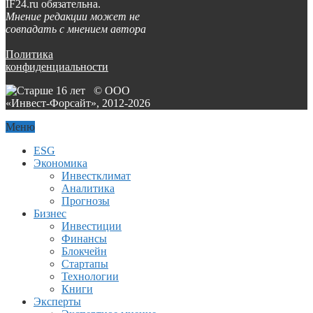
IF24.ru обязательна.
Мнение редакции может не
совпадать с мнением автора
Политика
конфиденциальности
© ООО
«Инвест-Форсайт», 2012-
2026
Меню
ESG
Экономика
Инвестклимат
Аналитика
Прогнозы
Бизнес
Инвестиции
Финансы
Блокчейн
Стартапы
Технологии
Книги
Эксперты