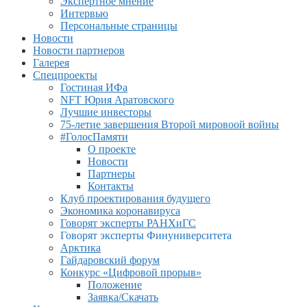
Экспертное мнение
Интервью
Персональные страницы
Новости
Новости партнеров
Галерея
Спецпроекты
Гостиная ИФа
NFT Юрия Аратовского
Лучшие инвесторы
75-летие завершения Второй мировоой войны
#ГолосПамяти
О проекте
Новости
Партнеры
Контакты
Клуб проектирования будущего
Экономика коронавируса
Говорят эксперты РАНХиГС
Говорят эксперты Финуниверситета
Арктика
Гайдаровский форум
Конкурс «Цифровой прорыв»
Положение
Заявка/Скачать