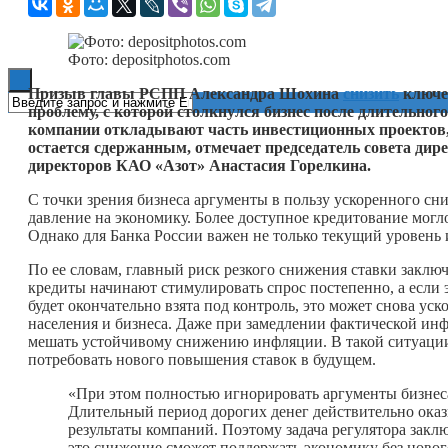
Книги
Фото: depositphotos.com
Призыв главы РСПП Александра Шохина
снизить
ключев
проблему, с которой столкнулся бизнес после длительног
компании откладывают часть инвестиционных проектов,
остается сдержанным, отмечает председатель совета дир
директоров КАО «Азот» Анастасия Горелкина.
С точки зрения бизнеса аргументы в пользу ускоренного сни
давление на экономику. Более доступное кредитование могл
Однако для Банка России важен не только текущий уровень и
По ее словам, главный риск резкого снижения ставки заключа
кредиты начинают стимулировать спрос постепенно, а если
будет окончательно взята под контроль, это может снова у
населения и бизнеса. Даже при замедлении фактической ин
мешать устойчивому снижению инфляции. В такой ситуаци
потребовать нового повышения ставок в будущем.
«При этом полностью игнорировать аргументы бизнес
Длительный период дорогих денег действительно ока
результаты компаний. Поэтому задача регулятора заклю
это снижение сможет поддержать экономику без ново