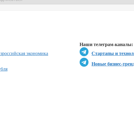
Перейти в
Перейти в
Д
Наши телеграм-каналы:
з
российская экономика
Стартапы и технол
Новые бизнес-трен
убля