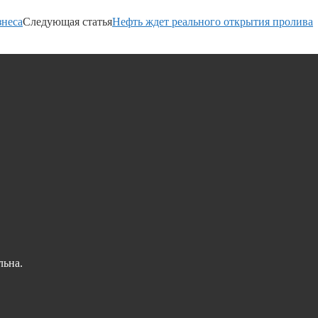
знеса
Следующая статья
Нефть ждет реального открытия пролива
льна.