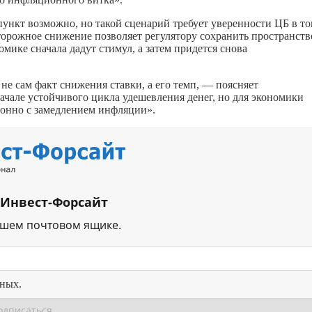
пункт возможно, но такой сценарий требует уверенности ЦБ в то
торожное снижение позволяет регулятору сохранить пространств
омике сначала дадут стимул, а затем придется снова
е сам факт снижения ставки, а его темп, — поясняет
ачале устойчивого цикла удешевления денег, но для экономики
ронно с замедлением инфляции».
 Инвест-Форсайт
ашем почтовом ящике.
нных.