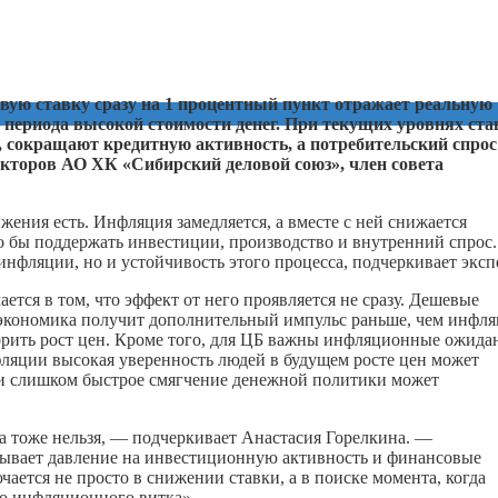
ую ставку сразу на 1 процентный пункт отражает реальную
о периода высокой стоимости денег. При текущих уровнях ста
 сокращают кредитную активность, а потребительский спрос
екторов АО ХК «Сибирский деловой союз», член совета
жения есть. Инфляция замедляется, а вместе с ней снижается
о бы поддержать инвестиции, производство и внутренний спрос.
нфляции, но и устойчивость этого процесса, подчеркивает эксп
ется в том, что эффект от него проявляется не сразу. Дешевые
 экономика получит дополнительный импульс раньше, чем инфл
скорить рост цен. Кроме того, для ЦБ важны инфляционные ожида
фляции высокая уверенность людей в будущем росте цен может
и слишком быстрое смягчение денежной политики может
а тоже нельзя, — подчеркивает Анастасия Горелкина. —
зывает давление на инвестиционную активность и финансовые
чается не просто в снижении ставки, а в поиске момента, когда
го инфляционного витка».